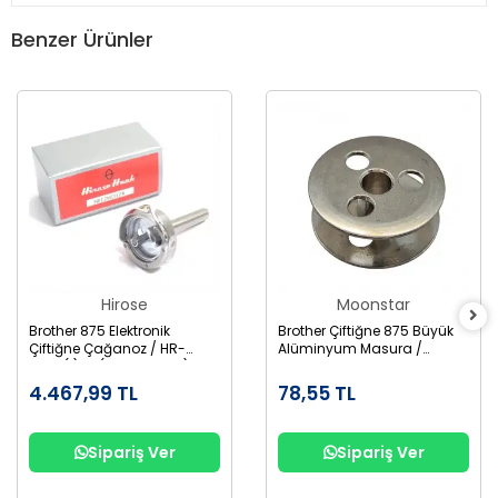
Benzer Ürünler
Hirose
Moonstar
Brother 875 Elektronik
Brother Çiftiğne 875 Büyük
Çiftiğne Çağanoz / HR-
Alüminyum Masura /
12MC(1)TR (SA1689-001)
155484-001AL
4.467,99 TL
78,55 TL
Sipariş Ver
Sipariş Ver