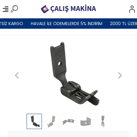
TSİZ KARGO
HAVALE İLE ÖDEMELERDE 5% İNDİRİM
2000 TL ÜZER