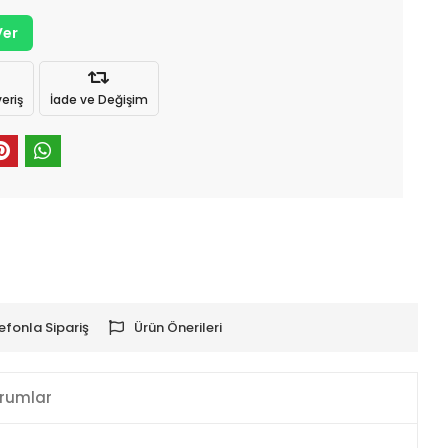
Ver
eriş
İade ve Değişim
efonla Sipariş
Ürün Önerileri
rumlar