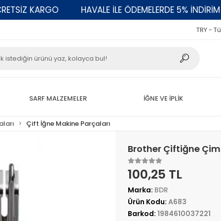
SİZ KARGO
HAVALE İLE ÖDEMELERDE 5% İNDİRİM
TRY - Tü
SARF MALZEMELER
İĞNE VE İPLİK
aları
Çift İğne Makine Parçaları
Brother Çiftiğne Çim
100,25 TL
Marka:
BDR
Ürün Kodu:
A683
Barkod:
1984610037221