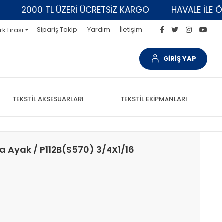
2000 TL ÜZERİ ÜCRETSİZ KARGO
HAVALE İLE ÖDEME
Sipariş Takip
Yardım
İletişim
rk Lirası
GİRİŞ YAP
TEKSTİL AKSESUARLARI
TEKSTİL EKİPMANLARI
a Ayak / P112B(S570) 3/4X1/16