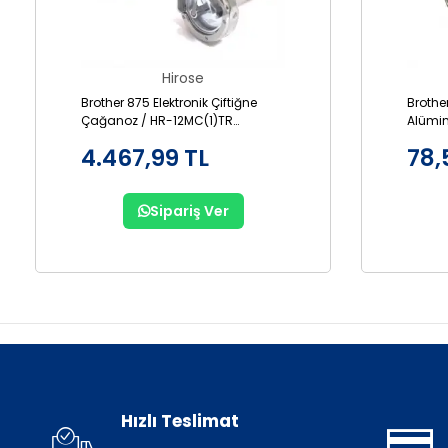
Hirose
Brother 875 Elektronik Çiftiğne
Brothe
Çağanoz / HR-12MC(1)TR
Alümi
(SA1689-001)
001AL
4.467,99 TL
78,
Sipariş Ver
Hızlı Teslimat