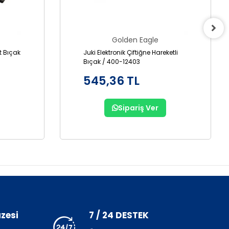
Golden Eagle
it Bıçak
Juki Elektronik Çiftiğne Hareketli
Bıçak / 400-12403
545,36 TL
Sipariş Ver
zesi
7 / 24 DESTEK