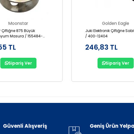
Moonstar
Golden Eagle
r Çiftiğne 875 Büyük
Juki Elektronik Çiftiğne Sab
nyum Masura / 155484-
/ 400-12404
55 TL
246,83 TL
Sipariş Ver
Sipariş Ver
Güvenli Alışveriş
Geniş Ürün Yelpa