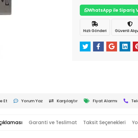
WhatsApp ile Sipariş 
Hızlı Gönderi
Güvenli Alışv
e Et
Yorum Yaz
Karşılaştır
Fiyat Alarmı
Tel
çıklaması
Garanti ve Teslimat
Taksit Seçenekleri
Yo