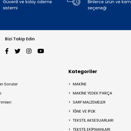
Güvenli ve kolay ödeme
Binlerce ürün ve ka
sistemi
seçeneği
Bizi Takip Edin
Kategoriler
an Sorular
MAKİNE
p
MAKİNE YEDEK PARÇA
rimleri
SARF MALZEMELER
İĞNE VE İPLİK
TEKSTİL AKSESUARLARI
TEKSTİL EKİPMANLARI