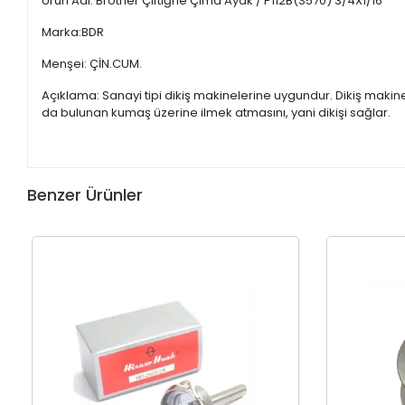
Ürün Adı: Brother Çiftiğne Çima Ayak / P112B(S570) 3/4X1/16
Marka:BDR
Menşei: ÇİN.CUM.
Açıklama: Sanayi tipi dikiş makinelerine uygundur. Dikiş maki
da bulunan kumaş üzerine ilmek atmasını, yani dikişi sağlar.
Benzer Ürünler