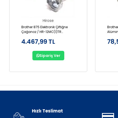
Hirose
Brother 875 Elektronik Çiftiğne
Brothe
Çağanoz / HR-12MC(1)TR
Alümi
(SA1689-001)
001AL
4.467,99 TL
78,
Sipariş Ver
Hızlı Teslimat