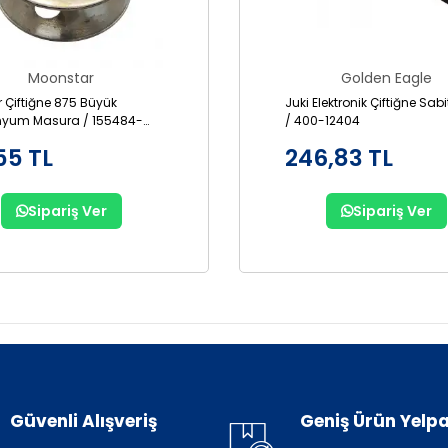
Moonstar
Golden Eagle
r Çiftiğne 875 Büyük
Juki Elektronik Çiftiğne Sab
nyum Masura / 155484-
/ 400-12404
55 TL
246,83 TL
Sipariş Ver
Sipariş Ver
Güvenli Alışveriş
Geniş Ürün Yelpa