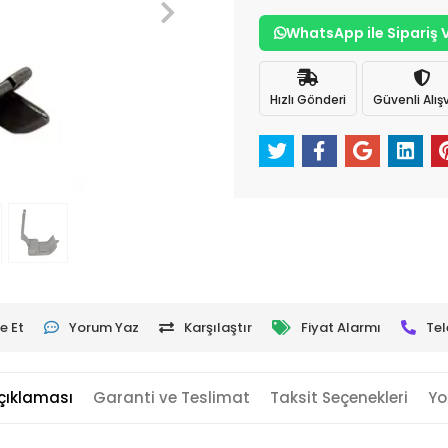
WhatsApp ile Sipariş 
Hızlı Gönderi
Güvenli Alışv
e Et
Yorum Yaz
Karşılaştır
Fiyat Alarmı
Tel
çıklaması
Garanti ve Teslimat
Taksit Seçenekleri
Yo