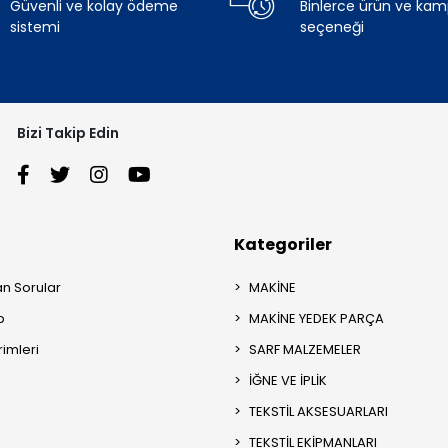
Güvenli ve kolay ödeme
Binlerce ürün ve ka
sistemi
seçeneği
Bizi Takip Edin
Kategoriler
an Sorular
MAKİNE
p
MAKİNE YEDEK PARÇA
rimleri
SARF MALZEMELER
İĞNE VE İPLİK
TEKSTİL AKSESUARLARI
TEKSTİL EKİPMANLARI