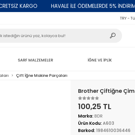
TSİZ KARGO
HAVALE İLE ÖDEMELERDE 5% İNDİRİM
TRY - Tü
SARF MALZEMELER
İĞNE VE İPLİK
aları
Çift İğne Makine Parçaları
Brother Çiftiğne Çim
100,25 TL
Marka:
BDR
Ürün Kodu:
A603
Barkod:
1984610036446