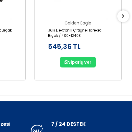
Golden Eagle
it Bıçak
Juki Elektronik Çiftiğne Hareketli
Bıçak / 400-12403
545,36 TL
Sipariş Ver
zesi
7 / 24 DESTEK