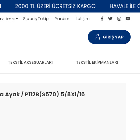
2000 TL ÜZERİ ÜCRETSİZ KARGO
HAVALE İLE ÖDEM
Sipariş Takip
Yardım
İletişim
rk Lirası
GİRİŞ YAP
TEKSTİL AKSESUARLARI
TEKSTİL EKİPMANLARI
a Ayak / P112B(S570) 5/8X1/16