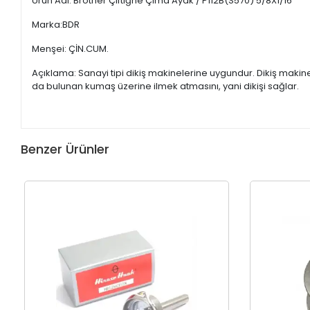
Ürün Adı: Brother Çiftiğne Çima Ayak / P112B(S570) 5/8X1/16
Marka:BDR
Menşei: ÇİN.CUM.
Açıklama: Sanayi tipi dikiş makinelerine uygundur. Dikiş maki
da bulunan kumaş üzerine ilmek atmasını, yani dikişi sağlar.
Benzer Ürünler