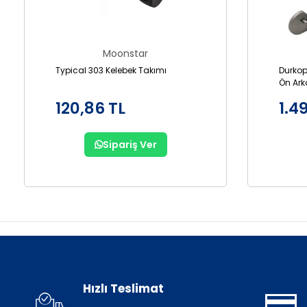
Moonstar
Typical 303 Kelebek Takımı
Durkop
Ön Ark
GL867
120,86 TL
1.4
Sipariş Ver
Hızlı Teslimat