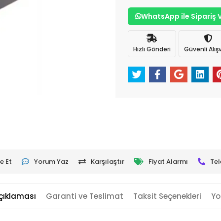
WhatsApp ile Sipariş 
Hızlı Gönderi
Güvenli Alışv
e Et
Yorum Yaz
Karşılaştır
Fiyat Alarmı
Tel
çıklaması
Garanti ve Teslimat
Taksit Seçenekleri
Yo