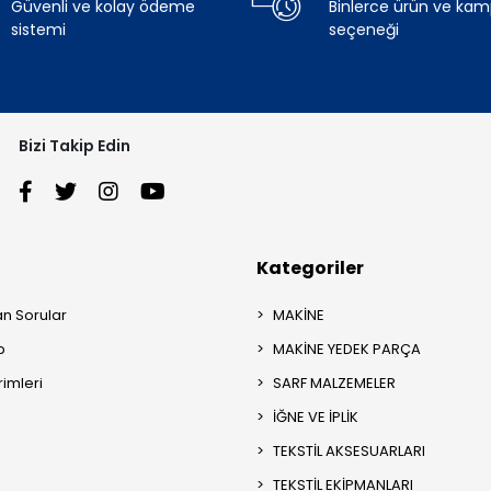
Güvenli ve kolay ödeme
Binlerce ürün ve ka
sistemi
seçeneği
Bizi Takip Edin
Kategoriler
an Sorular
MAKİNE
p
MAKİNE YEDEK PARÇA
rimleri
SARF MALZEMELER
İĞNE VE İPLİK
TEKSTİL AKSESUARLARI
TEKSTİL EKİPMANLARI