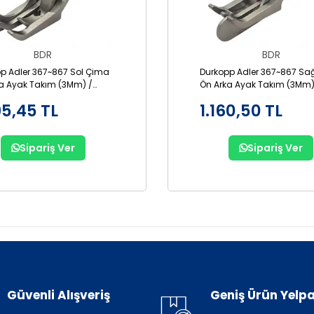
BDR
BDR
p Adler 367~867 Sol Çima
Durkopp Adler 367~867 Sa
a Ayak Takım (3Mm) /
Ön Arka Ayak Takım (3Mm)
-3
GR867-3
95,45 TL
1.160,50 TL
Sipariş Ver
Sipariş Ver
Güvenli Alışveriş
Geniş Ürün Yelpa