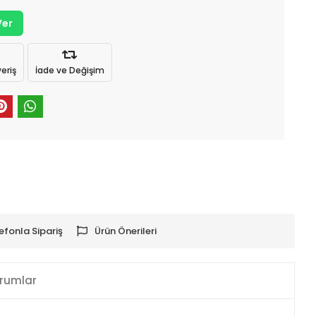
Ver
eriş
İade ve Değişim
efonla Sipariş
Ürün Önerileri
rumlar