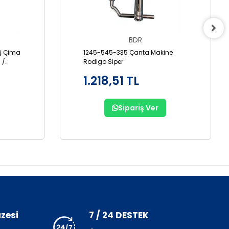
BDR
ğ Çima
1245-545-335 Çanta Makine
 /
Rodigo Siper
1.218,51 TL
Sipariş Ver
zesi
7 / 24 DESTEK