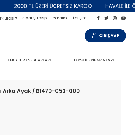
2000 TL ÜZERİ ÜCRETSİZ KARGO
HAVALE İLE ÖDEM
Sipariş Takip
Yardım
İletişim
rk Lirası
GİRİŞ YAP
TEKSTİL AKSESUARLARI
TEKSTİL EKİPMANLARI
si Arka Ayak / B1470-053-000