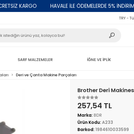
SİZ KARGO
HAVALE İLE ÖDEMELERDE 5% İNDİRİM
TRY - Tü
SARF MALZEMELER
İĞNE VE İPLİK
aları
Deri ve Çanta Makine Parçaları
Brother Deri Makine
257,54 TL
Marka:
BDR
Ürün Kodu:
A233
Barkod:
1984610033599