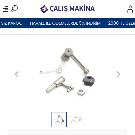
TSİZ KARGO
HAVALE İLE ÖDEMELERDE 5% İNDİRİM
2000 TL ÜZER