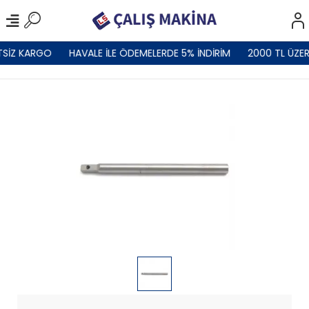
TSİZ KARGO
HAVALE İLE ÖDEMELERDE 5% İNDİRİM
2000 TL ÜZER