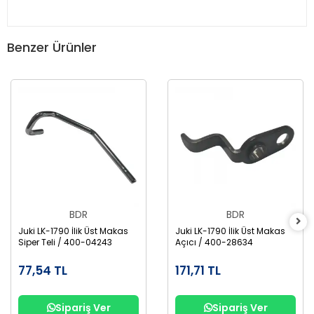
Benzer Ürünler
BDR
BDR
Juki LK-1790 İlik Üst Makas
Juki LK-1790 İlik Üst Makas
Siper Teli / 400-04243
Açıcı / 400-28634
77,54 TL
171,71 TL
Sipariş Ver
Sipariş Ver