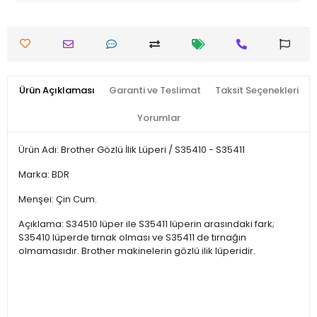
Ürün Açıklaması
Garanti ve Teslimat
Taksit Seçenekleri
Yorumlar
Ürün Adı: Brother Gözlü İlik Lüperi / S35410 - S35411
Marka: BDR
Menşei: Çin Cum.
Açıklama: S34510 lüper ile S35411 lüperin arasındaki fark;
S35410 lüperde tırnak olması ve S35411 de tırnağın
olmamasıdır. Brother makinelerin gözlü ilik lüperidir.