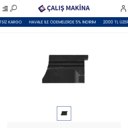
TSİZ KARGO
HAVALE İLE ÖDEMELERDE 5% İNDİRİM
2000 TL ÜZER