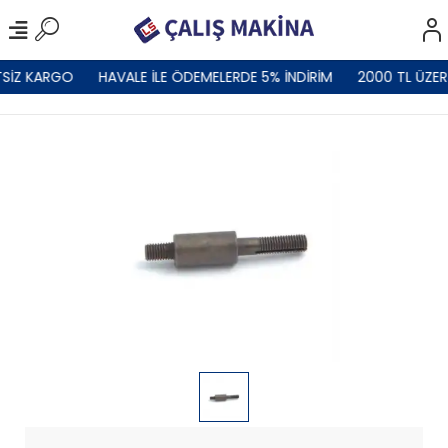
SİZ KARGO
HAVALE İLE ÖDEMELERDE 5% İNDİRİM
2000 TL ÜZER