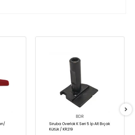
BDR
lon/
Siruba Overlok K Seri 5 İp Alt Bıçak
Kütük / KR219