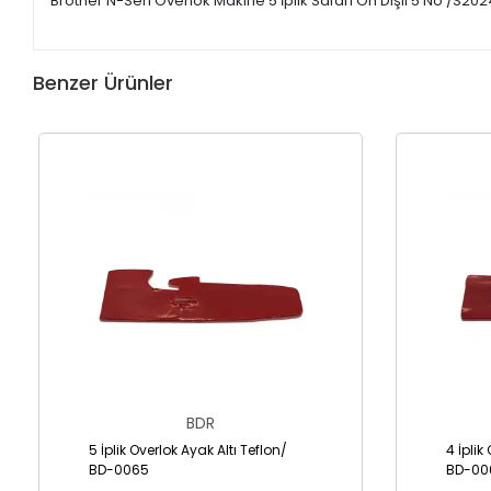
Brother N-Seri Overlok Makine 5 İplik Safari Ön Dişli 5 No /S20
Benzer Ürünler
BDR
5 İplik Overlok Ayak Altı Teflon/
4 İplik
BD-0065
BD-00