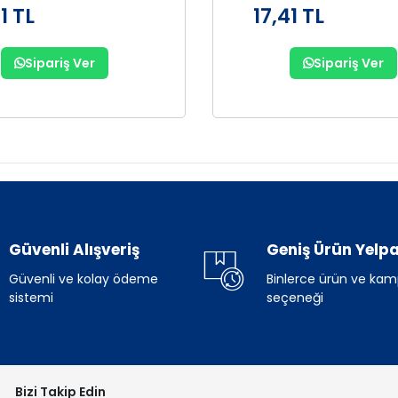
1 TL
17,41 TL
Sipariş Ver
Sipariş Ver
Güvenli Alışveriş
Geniş Ürün Yelpa
Güvenli ve kolay ödeme
Binlerce ürün ve ka
sistemi
seçeneği
Bizi Takip Edin