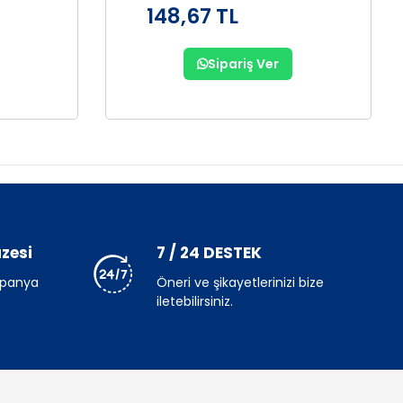
148,67 TL
Sipariş Ver
zesi
7 / 24 DESTEK
mpanya
Öneri ve şikayetlerinizi bize
iletebilirsiniz.