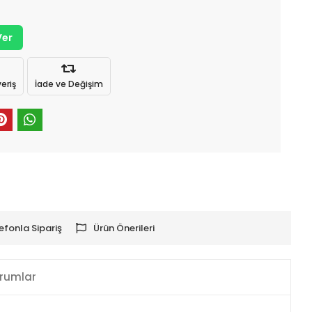
Ver
eriş
İade ve Değişim
efonla Sipariş
Ürün Önerileri
rumlar