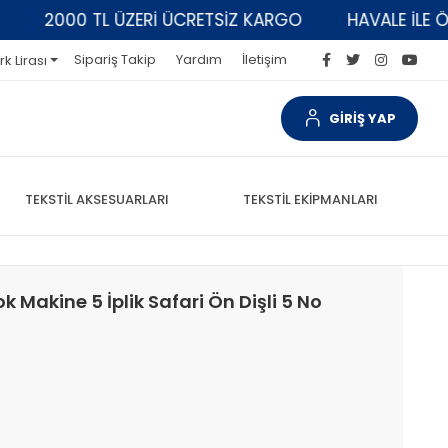
2000 TL ÜZERİ ÜCRETSİZ KARGO
HAVALE İLE ÖDEM
Sipariş Takip
Yardım
İletişim
rk Lirası
GİRİŞ YAP
TEKSTİL AKSESUARLARI
TEKSTİL EKİPMANLARI
k Makine 5 İplik Safari Ön Dişli 5 No