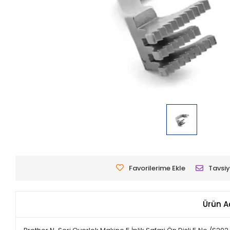
Favorilerime Ekle
Tavsiy
Ürün A