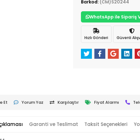
Barkod:
(CM)S20244
WhatsApp ile Sipariş 
Hızlı Gönderi
Güvenli Alışv
e Et
Yorum Yaz
Karşılaştır
Fiyat Alarmı
Tel
çıklaması
Garanti ve Teslimat
Taksit Seçenekleri
Yo