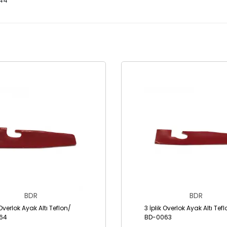
244
BDR
BDR
 Overlok Ayak Altı Teflon/
3 İplik Overlok Ayak Altı Tef
64
BD-0063