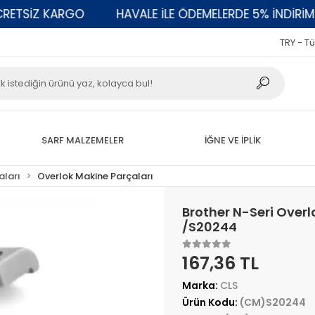
SİZ KARGO
HAVALE İLE ÖDEMELERDE 5% İNDİRİM
TRY - Tü
SARF MALZEMELER
İĞNE VE İPLİK
aları
Overlok Makine Parçaları
Brother N-Seri Overlo
/S20244
167,36 TL
Marka:
CLS
Ürün Kodu:
(CM)S20244