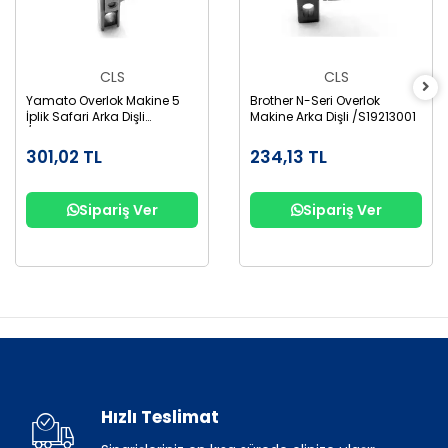
CLS
CLS
Yamato Overlok Makine 5
Brother N-Seri Overlok
İplik Safari Arka Dişli
Makine Arka Dişli /S19213001
/6209004
301,02 TL
234,13 TL
Sipariş Ver
Sipariş Ver
Hızlı Teslimat