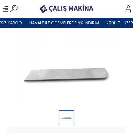
TSİZ KARGO
HAVALE İLE ÖDEMELERDE 5% İNDİRİM
2000 TL ÜZER