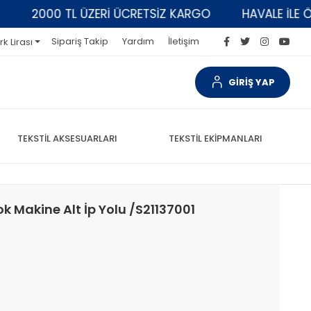
2000 TL ÜZERİ ÜCRETSİZ KARGO
HAVALE İLE ÖDEM
Sipariş Takip
Yardım
İletişim
rk Lirası
GİRİŞ YAP
TEKSTİL AKSESUARLARI
TEKSTİL EKİPMANLARI
ok Makine Alt İp Yolu /S21137001
1