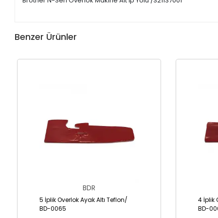
Brother N-Seri Overlok Makine Alt İp Yolu /S21137001
Benzer Ürünler
BDR
5 İplik Overlok Ayak Altı Teflon/
4 İplik
BD-0065
BD-00