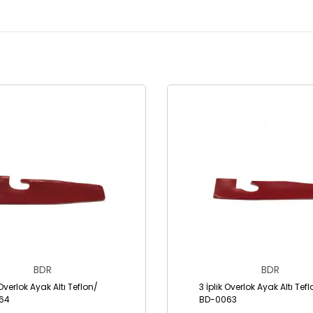
BDR
BDR
 Overlok Ayak Altı Teflon/
3 İplik Overlok Ayak Altı Tef
64
BD-0063