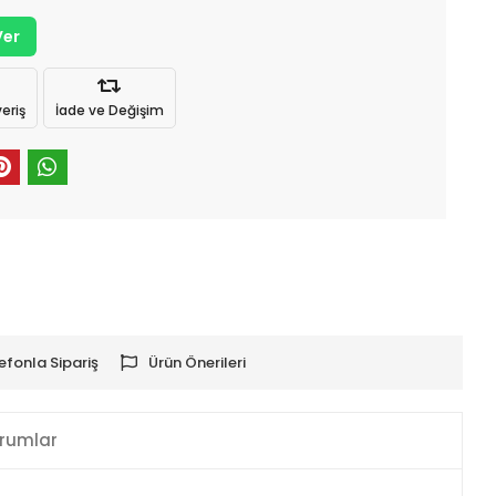
Ver
eriş
İade ve Değişim
efonla Sipariş
Ürün Önerileri
rumlar