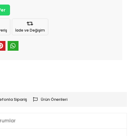
Ver
eriş
İade ve Değişim
efonla Sipariş
Ürün Önerileri
rumlar