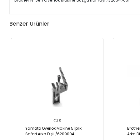
Brother N-Seri Overlok Makine Büzgü Kol Yayı /S20547001
Benzer Ürünler
CLS
Yamato Overlok Makine 5 İplik
Brothe
Safari Arka Dişli /6209004
Arka Di