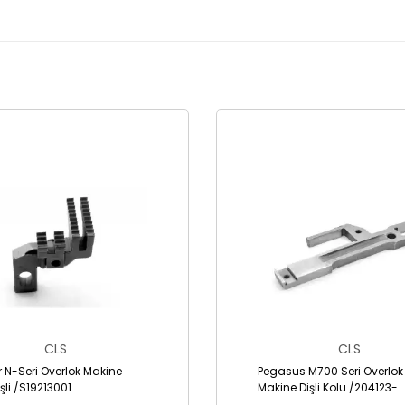
CLS
CLS
r N-Seri Overlok Makine
Pegasus M700 Seri Overlok
şli /S19213001
Makine Dişli Kolu /204123-
A1,2041241