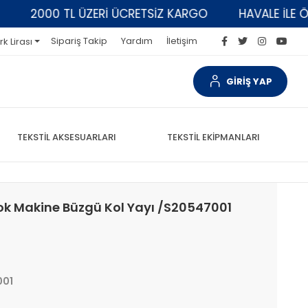
2000 TL ÜZERİ ÜCRETSİZ KARGO
HAVALE İLE ÖDEM
Sipariş Takip
Yardım
İletişim
rk Lirası
GİRİŞ YAP
TEKSTİL AKSESUARLARI
TEKSTİL EKİPMANLARI
lok Makine Büzgü Kol Yayı /S20547001
001