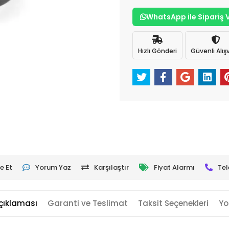
WhatsApp ile Sipariş 
Hızlı Gönderi
Güvenli Alışv
e Et
Yorum Yaz
Karşılaştır
Fiyat Alarmı
Tel
çıklaması
Garanti ve Teslimat
Taksit Seçenekleri
Yo