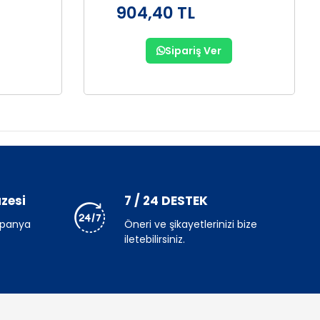
904,40 TL
Sipariş Ver
zesi
7 / 24 DESTEK
mpanya
Öneri ve şikayetlerinizi bize
iletebilirsiniz.