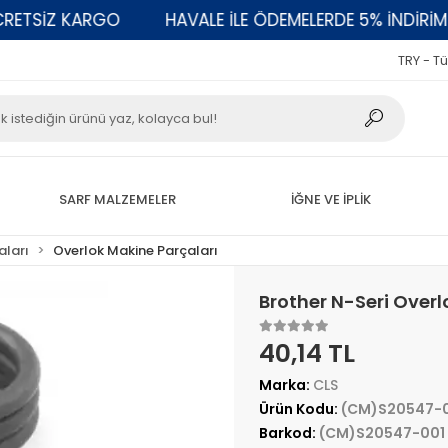
TSİZ KARGO
HAVALE İLE ÖDEMELERDE 5% İNDİRİM
TRY - Tü
SARF MALZEMELER
İĞNE VE İPLİK
aları
Overlok Makine Parçaları
Brother N-Seri Over
40,14 TL
Marka:
CLS
Ürün Kodu:
(CM)S20547-
Barkod:
(CM)S20547-001