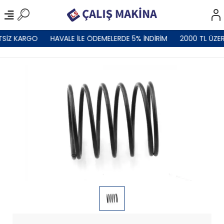
TSİZ KARGO
HAVALE İLE ÖDEMELERDE 5% İNDİRİM
2000 TL ÜZER