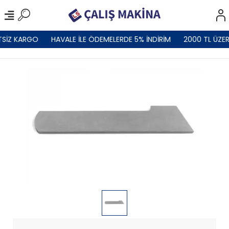
TSİZ KARGO
HAVALE İLE ÖDEMELERDE 5% İNDİRİM
2000 TL ÜZER