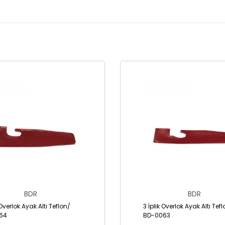
BDR
BDR
 Overlok Ayak Altı Teflon/
3 İplik Overlok Ayak Altı Tef
64
BD-0063