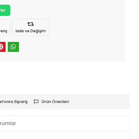
Ver
eriş
İade ve Değişim
efonla Sipariş
Ürün Önerileri
rumlar