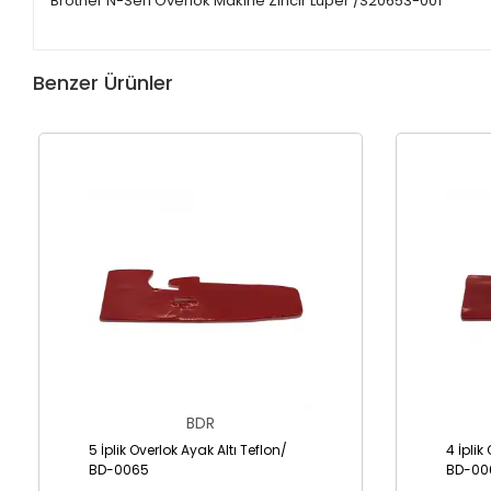
Brother N-Seri Overlok Makine Zincir Lüper /S20653-001
Benzer Ürünler
BDR
5 İplik Overlok Ayak Altı Teflon/
4 İplik
BD-0065
BD-00