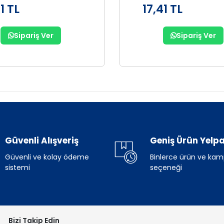
1 TL
17,41 TL
Sipariş Ver
Sipariş Ver
Güvenli Alışveriş
Geniş Ürün Yelpa
Güvenli ve kolay ödeme
Binlerce ürün ve ka
sistemi
seçeneği
Bizi Takip Edin