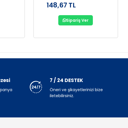
148,67 TL
Sipariş Ver
zesi
7 / 24 DESTEK
mpanya
Öneri ve şikayetlerinizi bize
iletebilirsiniz.