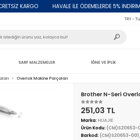
TSİZ KARGO
HAVALE İLE ÖDEMELERDE 5% İNDİRİM
TRY - Tü
SARF MALZEMELER
İĞNE VE İPLİK
aları
Overlok Makine Parçaları
Brother N-Seri Overl
251,03 TL
Marka:
HUAJIE
Ürün Kodu:
(CM)S20653-
Barkod:
(CM)S20653-001