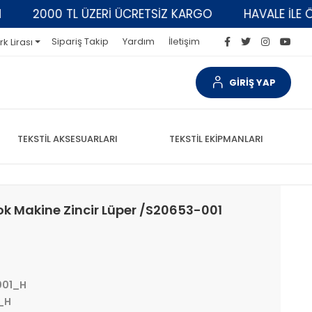
2000 TL ÜZERİ ÜCRETSİZ KARGO
HAVALE İLE ÖDEM
Sipariş Takip
Yardım
İletişim
rk Lirası
GİRİŞ YAP
TEKSTİL AKSESUARLARI
TEKSTİL EKİPMANLARI
ok Makine Zincir Lüper /S20653-001
001_H
_H