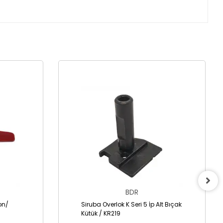
BDR
lon/
Siruba Overlok K Seri 5 İp Alt Bıçak
Kütük / KR219