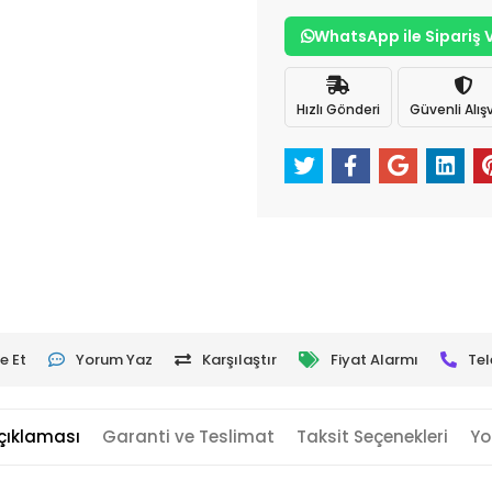
WhatsApp ile Sipariş 
Hızlı Gönderi
Güvenli Alışv
e Et
Yorum Yaz
Karşılaştır
Fiyat Alarmı
Tel
çıklaması
Garanti ve Teslimat
Taksit Seçenekleri
Yo