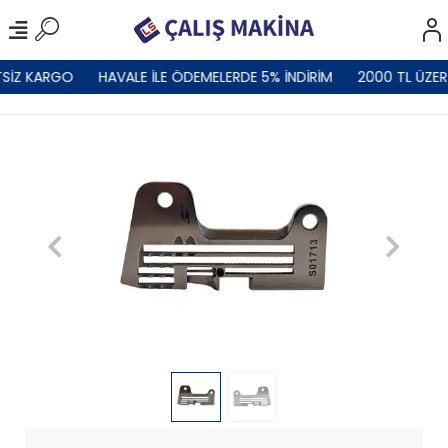
SİZ KARGO
HAVALE İLE ÖDEMELERDE 5% İNDİRİM
2000 TL ÜZER