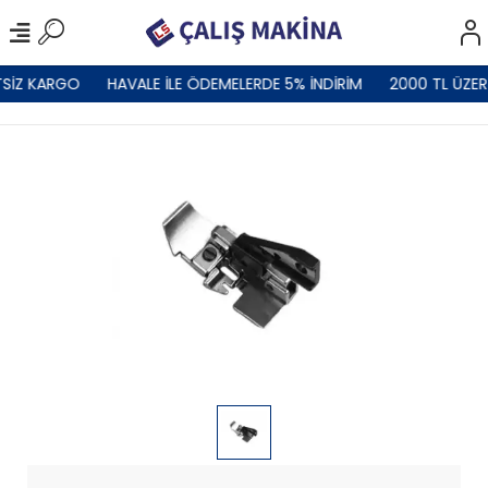
SİZ KARGO
HAVALE İLE ÖDEMELERDE 5% İNDİRİM
2000 TL ÜZER