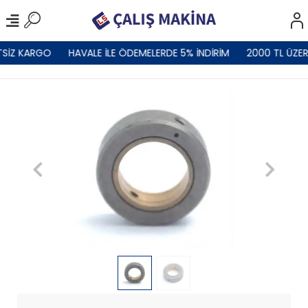
TSİZ KARGO
HAVALE İLE ÖDEMELERDE 5% İNDİRİM
2000 TL ÜZER