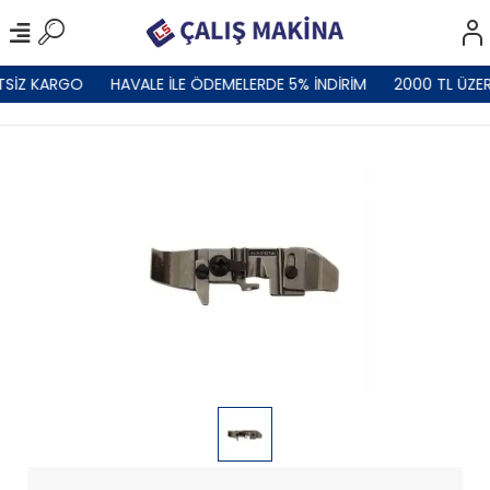
TSİZ KARGO
HAVALE İLE ÖDEMELERDE 5% İNDİRİM
2000 TL ÜZER