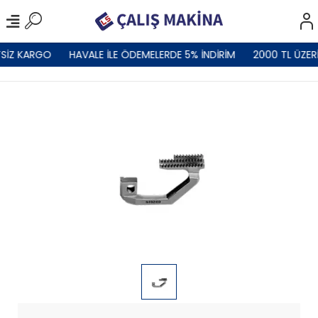
SİZ KARGO
HAVALE İLE ÖDEMELERDE 5% İNDİRİM
2000 TL ÜZER