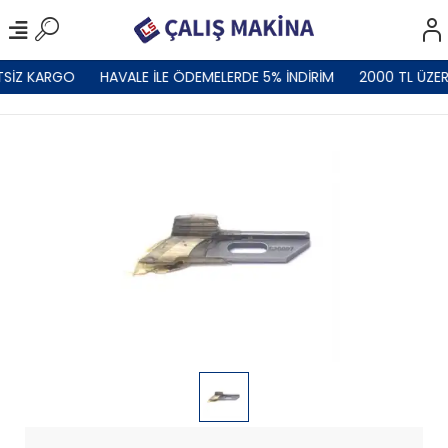
TSİZ KARGO
HAVALE İLE ÖDEMELERDE 5% İNDİRİM
2000 TL ÜZER