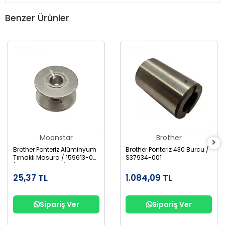
Benzer Ürünler
Moonstar
Brother
Brother Ponteriz Alüminyum
Brother Ponteriz 430 Burcu /
Tırnaklı Masura / 159613-001
S37934-001
(B1827-280-000)
25,37 TL
1.084,09 TL
Sipariş Ver
Sipariş Ver