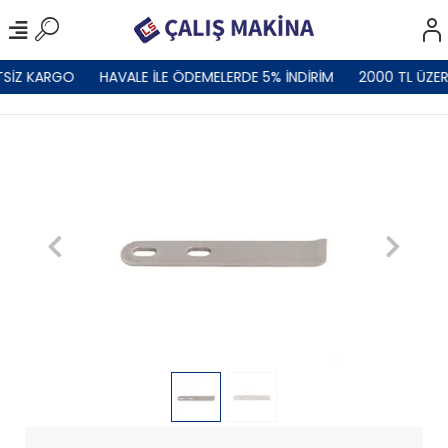
TSİZ KARGO
HAVALE İLE ÖDEMELERDE 5% İNDİRİM
2000 TL ÜZER