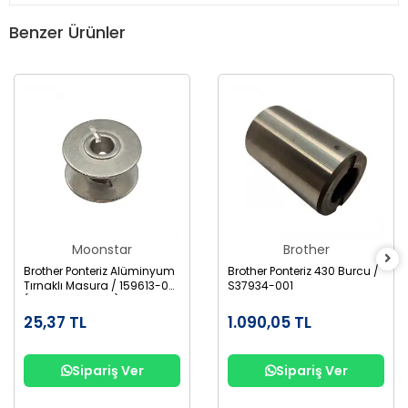
Benzer Ürünler
Moonstar
Brother
Brother Ponteriz Alüminyum
Brother Ponteriz 430 Burcu /
Tırnaklı Masura / 159613-001
S37934-001
(B1827-280-000)
25,37 TL
1.090,05 TL
Sipariş Ver
Sipariş Ver