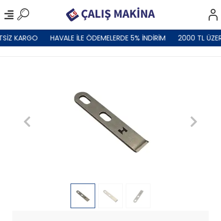
TSİZ KARGO
HAVALE İLE ÖDEMELERDE 5% İNDİRİM
2000 TL ÜZER