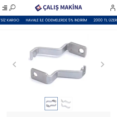
SİZ KARGO
HAVALE İLE ÖDEMELERDE 5% İNDİRİM
2000 TL ÜZER