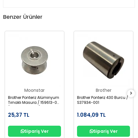
Benzer Ürünler
Moonstar
Brother
Brother Ponteriz Alüminyum
Brother Ponteriz 430 Burcu /
Tırnaklı Masura / 159613-001
S37934-001
(B1827-280-000)
25,37 TL
1.084,09 TL
Sipariş Ver
Sipariş Ver