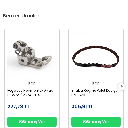
Benzer Ürünler
BDR
BDR
Pegasus Reçme Etek Ayak
Siruba Reçme Palet Kayış /
5.6Mm / 257468-56
5M-570
227,78 TL
305,91 TL
Sipariş Ver
Sipariş Ver