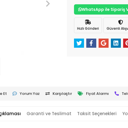
WhatsApp ile Sipariş 
Hızlı Gönderi
Güvenli Alışv
e Et
Yorum Yaz
Karşılaştır
Fiyat Alarmı
Tel
çıklaması
Garanti ve Teslimat
Taksit Seçenekleri
Yo