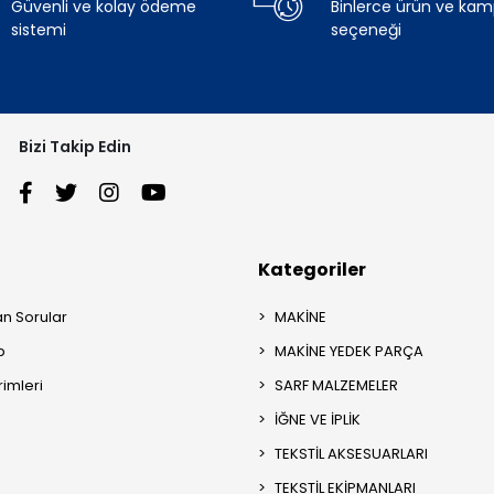
Güvenli ve kolay ödeme
Binlerce ürün ve ka
sistemi
seçeneği
Bizi Takip Edin
Kategoriler
an Sorular
MAKİNE
p
MAKİNE YEDEK PARÇA
rimleri
SARF MALZEMELER
İĞNE VE İPLİK
TEKSTİL AKSESUARLARI
TEKSTİL EKİPMANLARI