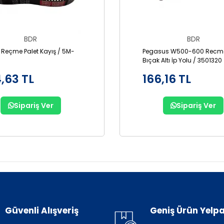
BDR
BDR
 Reçme Palet Kayış / 5M-
Pegasus W500-600 Recme
Bıçak Altı İp Yolu / 3501320
,63 TL
166,16 TL
Sipariş Ver
Sipariş Ver
Güvenli Alışveriş
Geniş Ürün Yelpa