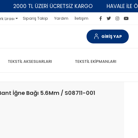
2000 TL ÜZERİ ÜCRETSİZ KARGO
HAVALE İLE ÖDEM
Sipariş Takip
Yardım
İletişim
rk Lirası
GİRİŞ YAP
TEKSTİL AKSESUARLARI
TEKSTİL EKİPMANLARI
Bant İğne Bağı 5.6Mm / S08711-001