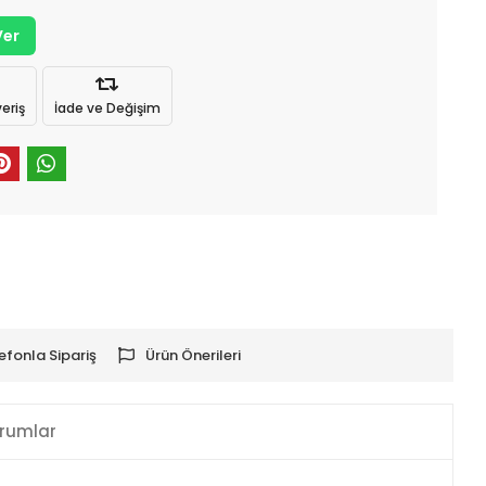
Ver
eriş
İade ve Değişim
efonla Sipariş
Ürün Önerileri
rumlar