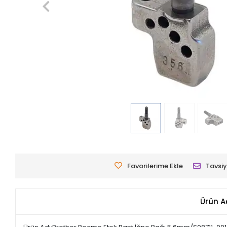
Favorilerime Ekle
Tavsiy
Ürün A