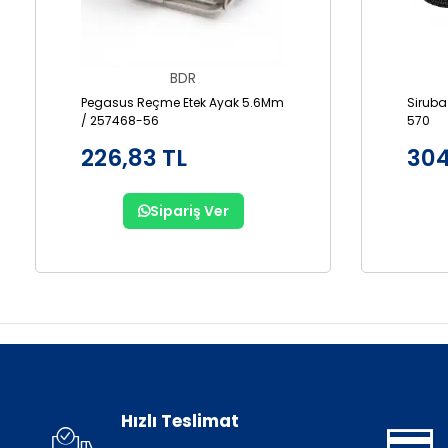
BDR
Pegasus Reçme Etek Ayak 5.6Mm
Siruba
/ 257468-56
570
226,83 TL
304
Sipariş Ver
Hızlı Teslimat