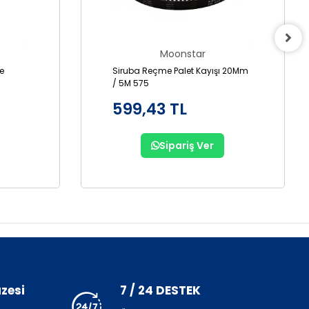
Moonstar
Siruba Reçme Palet Kayışı 20Mm
/ 5M 575
599,43 TL
Sipariş Ver
zesi
7 / 24 DESTEK