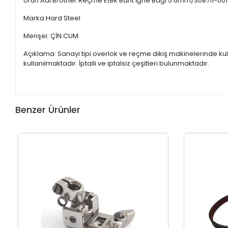
Ürün Adı:Brother Reçme Etek Bant İğne Bağı 5.6mm/S08711-001
Marka:Hard Steel
Menşei: ÇİN.CUM.
Açıklama: Sanayi tipi overlok ve reçme dikiş makinelerinde kul
kullanılmaktadır. İptalli ve iptalsiz çeşitleri bulunmaktadır.
Benzer Ürünler