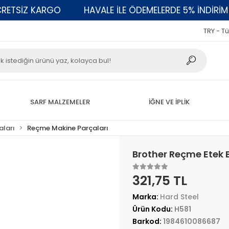
SİZ KARGO
HAVALE İLE ÖDEMELERDE 5% İNDİRİM
TRY - Tü
SARF MALZEMELER
İĞNE VE İPLİK
aları
Reçme Makine Parçaları
Brother Reçme Etek 
321,75 TL
Marka:
Hard Steel
Ürün Kodu:
H581
Barkod:
1984610086687