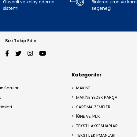
Güvenli ve kolay ödeme
Binlerce ürün ve ka
sistemi
seçeneği
Bizi Takip Edin
Kategoriler
an Sorular
MAKİNE
p
MAKİNE YEDEK PARÇA
rimleri
SARF MALZEMELER
İĞNE VE İPLİK
TEKSTİL AKSESUARLARI
TEKSTİL EKİPMANLARI