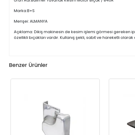
Ürün Adı:Bullmer Yuvarlak Kesim Motor Bıçak / 840R
Marka:B+S
Menşei: ALMANYA
Açıklama: Dikiş makinesin de kesim işlemi görmesi gereken ipl
özellikli bıçakları vardır. Kullanış şekli, sabit ve hareketli olar
Benzer Ürünler