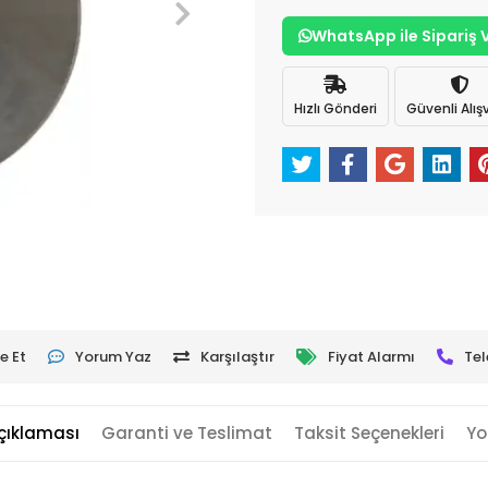
WhatsApp ile Sipariş 
Hızlı Gönderi
Güvenli Alışv
e Et
Yorum Yaz
Karşılaştır
Fiyat Alarmı
Tel
çıklaması
Garanti ve Teslimat
Taksit Seçenekleri
Yo