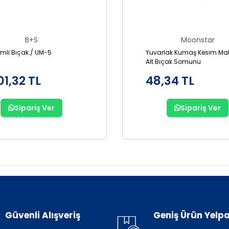
B+S
Moonstar
Pimli Bıçak / UM-5
Yuvarlak Kumaş Kesim Mak
Alt Bıçak Somunu
01,32 TL
48,34 TL
Sipariş Ver
Sipariş Ver
Güvenli Alışveriş
Geniş Ürün Yelpa