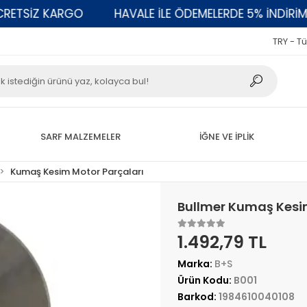
SİZ KARGO
HAVALE İLE ÖDEMELERDE 5% İNDİRİM
TRY - Tü
SARF MALZEMELER
İĞNE VE İPLİK
Kumaş Kesim Motor Parçaları
Bullmer Kumaş Kesim
1.492,79 TL
Marka:
B+S
Ürün Kodu:
B001
Barkod:
1984610040108