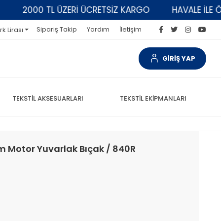
2000 TL ÜZERİ ÜCRETSİZ KARGO
HAVALE İLE ÖDEM
Sipariş Takip
Yardım
İletişim
rk Lirası
GİRİŞ YAP
TEKSTİL AKSESUARLARI
TEKSTİL EKİPMANLARI
 Motor Yuvarlak Bıçak / 840R