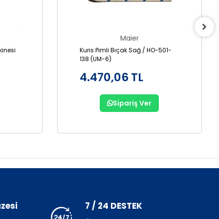
Maier
inesi
Kuris Pimli Bıçak Sağ / HO-501-
138 (UM-6)
4.470,06 TL
Sipariş Ver
zesi
7 / 24 DESTEK