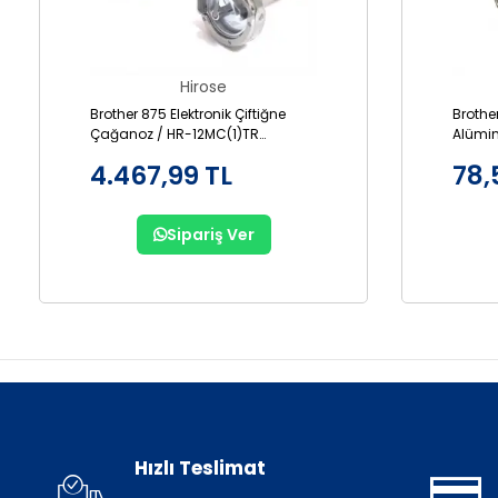
Hirose
Brother 875 Elektronik Çiftiğne
Brothe
Çağanoz / HR-12MC(1)TR
Alümi
(SA1689-001)
001AL
4.467,99 TL
78,
Sipariş Ver
Hızlı Teslimat