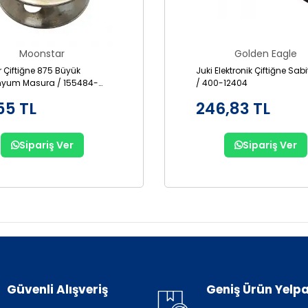
Moonstar
Golden Eagle
r Çiftiğne 875 Büyük
Juki Elektronik Çiftiğne Sab
nyum Masura / 155484-
/ 400-12404
55 TL
246,83 TL
Sipariş Ver
Sipariş Ver
Güvenli Alışveriş
Geniş Ürün Yelpa