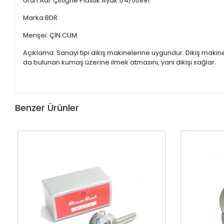
Ürün Adı: Çiftiğne Plastik Ayak 1/4/50891
Marka:BDR
Menşei: ÇİN.CUM.
Açıklama: Sanayi tipi dikiş makinelerine uygundur. Dikiş maki
da bulunan kumaş üzerine ilmek atmasını, yani dikişi sağlar.
Benzer Ürünler