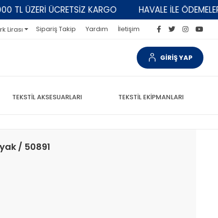
L ÜZERİ ÜCRETSİZ KARGO
HAVALE İLE ÖDEMELERDE 5
Sipariş Takip
Yardım
İletişim
rk Lirası
GİRİŞ YAP
TEKSTİL AKSESUARLARI
TEKSTİL EKİPMANLARI
Ayak / 50891