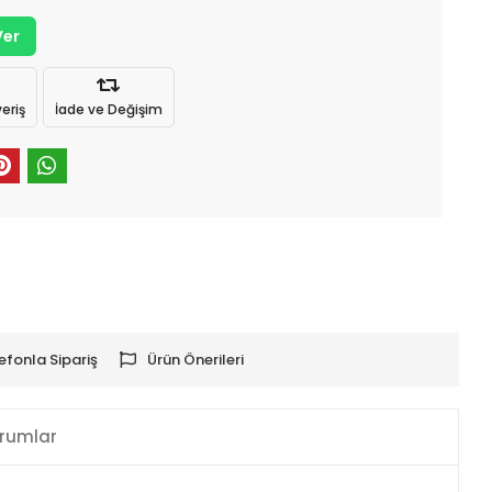
Ver
eriş
İade ve Değişim
efonla Sipariş
Ürün Önerileri
rumlar