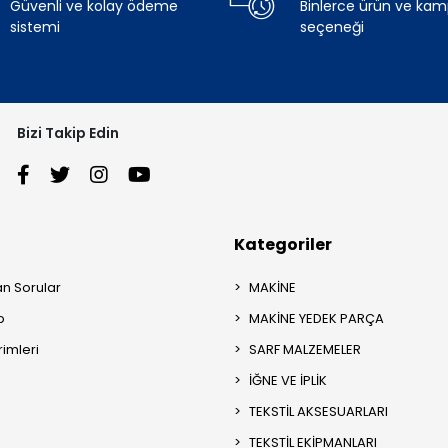
Güvenli ve kolay ödeme
Binlerce ürün ve ka
sistemi
seçeneği
Bizi Takip Edin
Kategoriler
an Sorular
MAKİNE
p
MAKİNE YEDEK PARÇA
rimleri
SARF MALZEMELER
İĞNE VE İPLİK
TEKSTİL AKSESUARLARI
TEKSTİL EKİPMANLARI