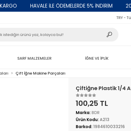
GO
HAVALE İLE ÖDEMELERDE 5% İNDİRİM
2000 T
TRY - Tü
SARF MALZEMELER
İĞNE VE İPLİK
aları
Çift İğne Makine Parçaları
Çiftiğne Plastik 1/4 
100,25 TL
Marka:
BDR
Ürün Kodu:
A213
Barkod:
1984610033216