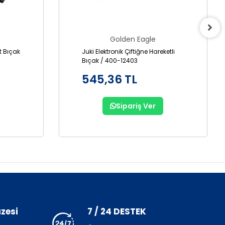
Golden Eagle
it Bıçak
Juki Elektronik Çiftiğne Hareketli
Bıçak / 400-12403
545,36 TL
Sipariş Ver
zesi
7 / 24 DESTEK