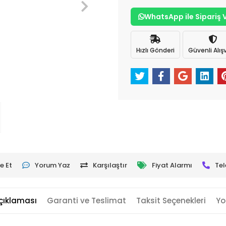
WhatsApp ile Sipariş 
Hızlı Gönderi
Güvenli Alışv
e Et
Yorum Yaz
Karşılaştır
Fiyat Alarmı
Tel
çıklaması
Garanti ve Teslimat
Taksit Seçenekleri
Yo