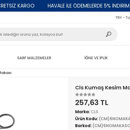
TSİZ KARGO
HAVALE İLE ÖDEMELERDE 5% İNDİRİM
TRY - Tü
SARF MALZEMELER
İĞNE VE İPLİK
Makası
Cls Kumaş Kesim Ma
257,63 TL
Marka:
CLS
Ürün Kodu:
(CM)6NOMAK
Barkod:
(CM)6NOMAKASC