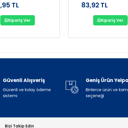
,95 TL
83,92 TL
Sipariş Ver
Sipariş Ver
Güvenli Alışveriş
Geniş Ürün Yelpa
Güvenli ve kolay ödeme
Binlerce ürün ve ka
sistemi
seçeneği
Bizi Takip Edin