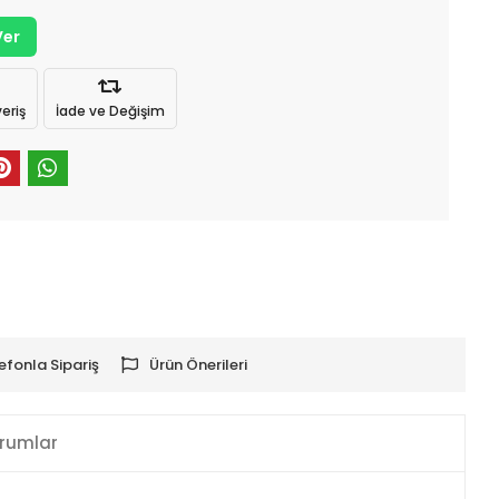
Ver
eriş
İade ve Değişim
efonla Sipariş
Ürün Önerileri
rumlar