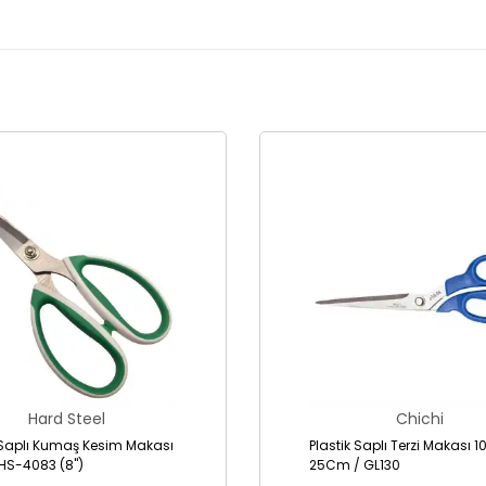
Hard Steel
Chichi
Saplı Kumaş Kesim Makası
Plastik Saplı Terzi Makası 1
 HS-4083 (8")
25Cm / GL130