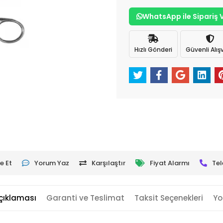
WhatsApp ile Sipariş 
Hızlı Gönderi
Güvenli Alışv
e Et
Yorum Yaz
Karşılaştır
Fiyat Alarmı
Tel
çıklaması
Garanti ve Teslimat
Taksit Seçenekleri
Yo