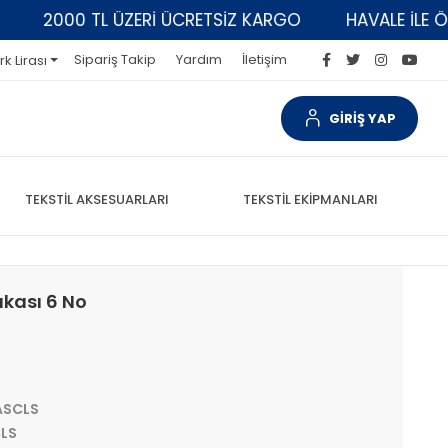
2000 TL ÜZERİ ÜCRETSİZ KARGO
HAVALE İLE ÖDEM
Sipariş Takip
Yardım
İletişim
rk Lirası
GİRİŞ YAP
TEKSTİL AKSESUARLARI
TEKSTİL EKİPMANLARI
kası 6 No
ASCLS
LS