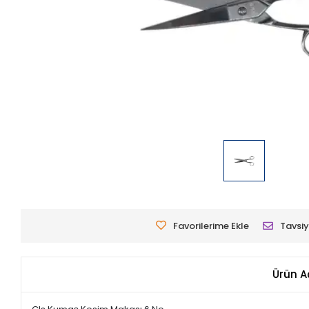
Favorilerime Ekle
Tavsiy
Ürün A