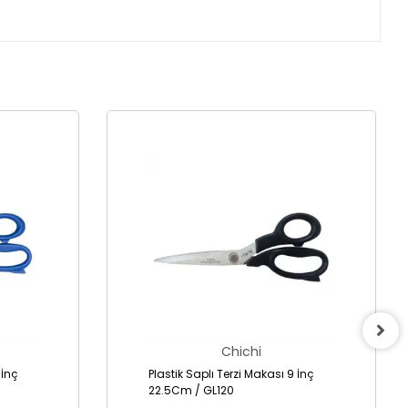
Chichi
0İnç
Plastik Saplı Terzi Makası 9 İnç
22.5Cm / GL120