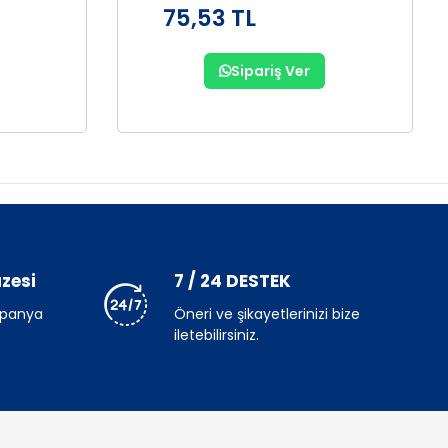
75,53 TL
Sipariş Ver
zesi
7 / 24 DESTEK
mpanya
Öneri ve şikayetlerinizi bize
iletebilirsiniz.