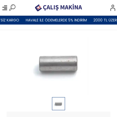
SİZ KARGO
HAVALE İLE ÖDEMELERDE 5% İNDİRİM
2000 TL ÜZER