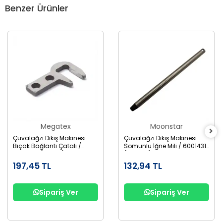
Benzer Ürünler
Megatex
Moonstar
Çuvalağzı Dikiş Makinesi
Çuvalağzı Dikiş Makinesi
Bıçak Bağlantı Çatalı /
Somunlu İğne Mili / 6001431
6001806 (246011) BC-4-15
(242121A) BC-2-1
197,45 TL
132,94 TL
Sipariş Ver
Sipariş Ver