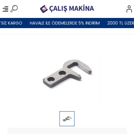
TSİZ KARGO
HAVALE İLE ÖDEMELERDE 5% İNDİRİM
2000 TL ÜZER