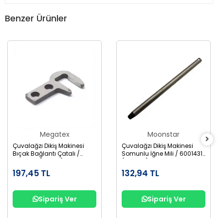
Benzer Ürünler
Megatex
Moonstar
Çuvalağzı Dikiş Makinesi
Çuvalağzı Dikiş Makinesi
Bıçak Bağlantı Çatalı /
Somunlu İğne Mili / 6001431
6001806 (246011) BC-4-15
(242121A) BC-2-1
197,45 TL
132,94 TL
Sipariş Ver
Sipariş Ver