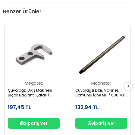
Benzer Ürünler
Megatex
Moonstar
Çuvalağzı Dikiş Makinesi
Çuvalağzı Dikiş Makinesi
Bıçak Bağlantı Çatalı /
Somunlu İğne Mili / 6001431
6001806 (246011) BC-4-15
(242121A) BC-2-1
197,45 TL
132,94 TL
Sipariş Ver
Sipariş Ver