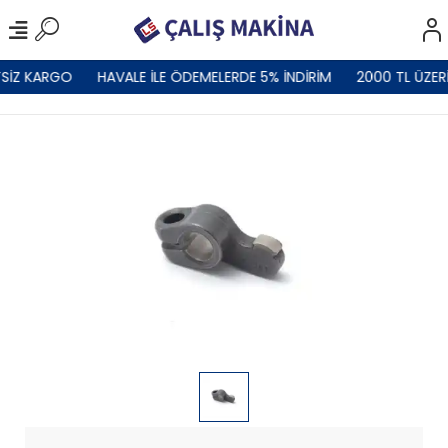
SİZ KARGO
HAVALE İLE ÖDEMELERDE 5% İNDİRİM
2000 TL ÜZER