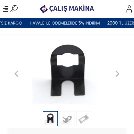
TSİZ KARGO
HAVALE İLE ÖDEMELERDE 5% İNDİRİM
2000 TL ÜZER