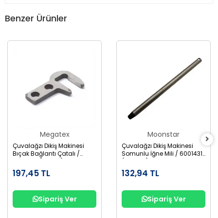
Benzer Ürünler
Megatex
Moonstar
Çuvalağzı Dikiş Makinesi
Çuvalağzı Dikiş Makinesi
Bıçak Bağlantı Çatalı /
Somunlu İğne Mili / 6001431
6001806 (246011) BC-4-15
(242121A) BC-2-1
197,45 TL
132,94 TL
Sipariş Ver
Sipariş Ver