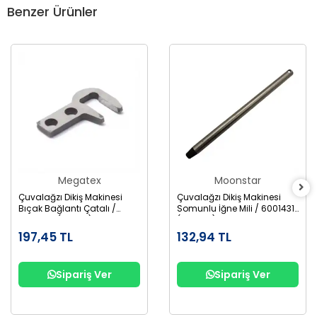
Benzer Ürünler
Megatex
Moonstar
Çuvalağzı Dikiş Makinesi
Çuvalağzı Dikiş Makinesi
Bıçak Bağlantı Çatalı /
Somunlu İğne Mili / 6001431
6001806 (246011) BC-4-15
(242121A) BC-2-1
197,45 TL
132,94 TL
Sipariş Ver
Sipariş Ver