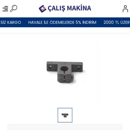
SİZ KARGO
HAVALE İLE ÖDEMELERDE 5% İNDİRİM
2000 TL ÜZER