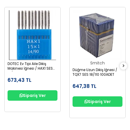
Smitch
DOTEC Ev Tipi Aile Dikiş
Makinesi İğnesi / HAX1 SES
Düğme Uzun Dikiş İğnesi /
14/90 100ADET
TQX7 SES 18/110 100ADET
673,43 TL
647,38 TL
Sipariş Ver
Sipariş Ver