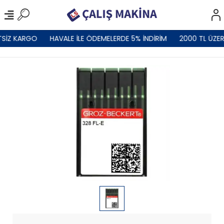
SİZ KARGO
HAVALE İLE ÖDEMELERDE 5% İNDİRİM
2000 TL ÜZER