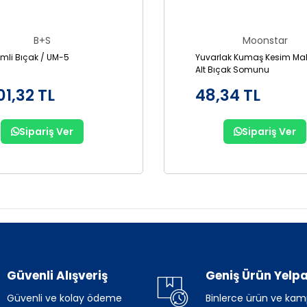
B+S
Moonstar
Pimli Bıçak / UM-5
Yuvarlak Kumaş Kesim Mak
Alt Bıçak Somunu
01,32 TL
48,34 TL
Sipariş Ver
Sipariş Ver
Güvenli Alışveriş
Geniş Ürün Yelpa
Güvenli ve kolay ödeme
Binlerce ürün ve ka