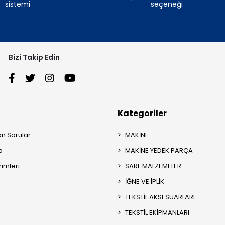
sistemi
seçeneği
Bizi Takip Edin
Kategoriler
an Sorular
MAKİNE
p
MAKİNE YEDEK PARÇA
rimleri
SARF MALZEMELER
İĞNE VE İPLİK
TEKSTİL AKSESUARLARI
TEKSTİL EKİPMANLARI