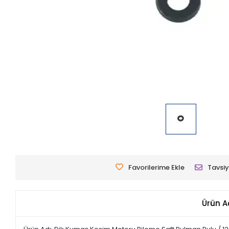
Favorilerime Ekle
Tavsiy
Ürün A