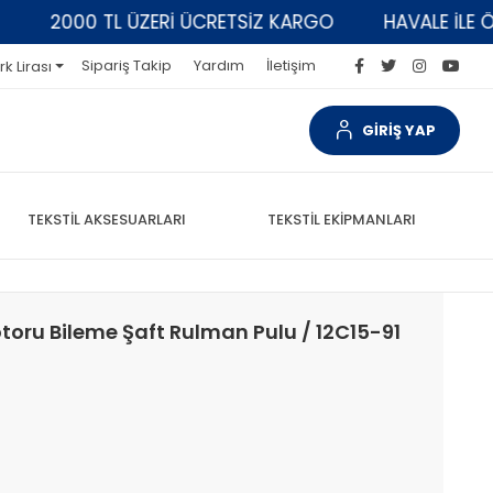
2000 TL ÜZERİ ÜCRETSİZ KARGO
HAVALE İLE ÖDEM
Sipariş Takip
Yardım
İletişim
rk Lirası
GİRİŞ YAP
TEKSTİL AKSESUARLARI
TEKSTİL EKİPMANLARI
oru Bileme Şaft Rulman Pulu / 12C15-91