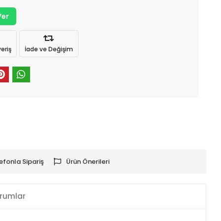
Ver
eriş
İade ve Değişim
efonla Sipariş
Ürün Önerileri
rumlar