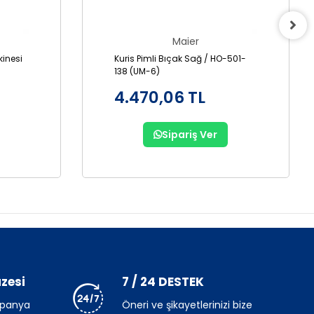
Maier
inesi
Kuris Pimli Bıçak Sağ / HO-501-
138 (UM-6)
4.470,06 TL
Sipariş Ver
zesi
7 / 24 DESTEK
mpanya
Öneri ve şikayetlerinizi bize