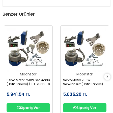
Benzer Ürünler
Moonstar
Moonstar
Servo Motor 750W Senkronlu
Servo Motor 750W
(Hafif Sanayi) / TH-750D-T9
Senkronsuz (Hafif Sanayi) /
TH-750D-T9
5.941,54 TL
5.035,20 TL
Sipariş Ver
Sipariş Ver