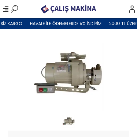
SİZ KARGO
HAVALE İLE ÖDEMELERDE 5% İNDİRİM
2000 TL ÜZER