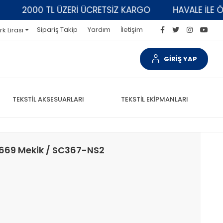
2000 TL ÜZERİ ÜCRETSİZ KARGO
HAVALE İLE ÖDEME
Sipariş Takip
Yardım
İletişim
rk Lirası
GİRİŞ YAP
TEKSTİL AKSESUARLARI
TEKSTİL EKİPMANLARI
 669 Mekik / SC367-NS2