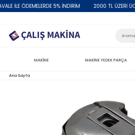
 İLE ÖDEMELERDE 5% İNDİRİM
2000 TL ÜZERİ ÜCRET
MAKİNE
MAKİNE YEDEK PARÇA
Ana Sayfa