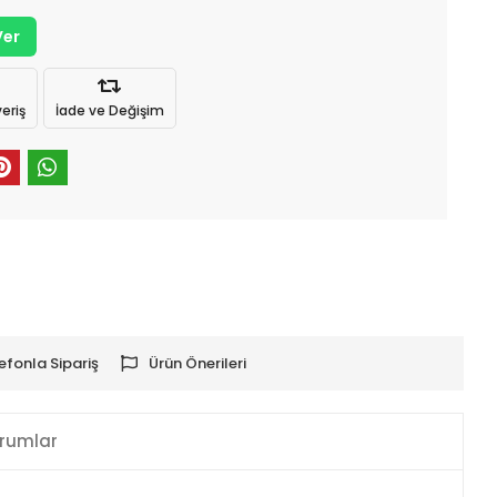
Ver
eriş
İade ve Değişim
efonla Sipariş
Ürün Önerileri
rumlar