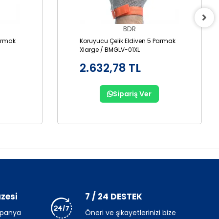
BDR
Parmak
Koruyucu Çelik Eldiven 5 Parmak
Xlarge / BMGLV-01XL
2.632,78 TL
Sipariş Ver
zesi
7 / 24 DESTEK
mpanya
Öneri ve şikayetlerinizi bize