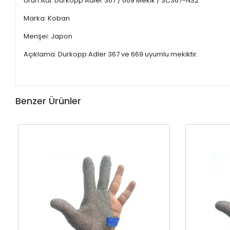
Ürün Adı: Durkopp Adler 367 / 669 Mekik / SC367-NS2
Marka: Koban
Menşei: Japon
Açıklama: Durkopp Adler 367 ve 669 uyumlu mekiktir.
Benzer Ürünler