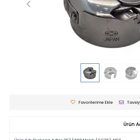
Favorilerime Ekle
Tavsiy
Ürün A