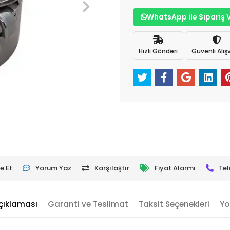
WhatsApp ile Sipariş 
Hızlı Gönderi
Güvenli Alışv
e Et
Yorum Yaz
Karşılaştır
Fiyat Alarmı
Tel
çıklaması
Garanti ve Teslimat
Taksit Seçenekleri
Yo