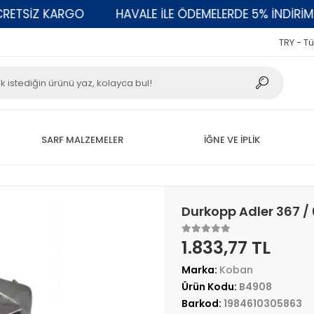
SİZ KARGO
HAVALE İLE ÖDEMELERDE 5% İNDİRİM
TRY - Tü
SARF MALZEMELER
İĞNE VE İPLİK
Durkopp Adler 367 /
1.833,77 TL
Marka:
Koban
Ürün Kodu:
B4908
Barkod:
1984610305863