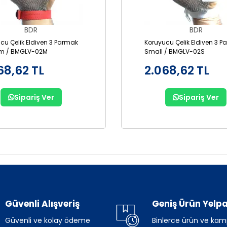
BDR
BDR
cu Çelik Eldiven 3 Parmak
Koruyucu Çelik Eldiven 3 
m / BMGLV-02M
Small / BMGLV-02S
68,62 TL
2.068,62 TL
Sipariş Ver
Sipariş Ver
Güvenli Alışveriş
Geniş Ürün Yelpa
Güvenli ve kolay ödeme
Binlerce ürün ve ka