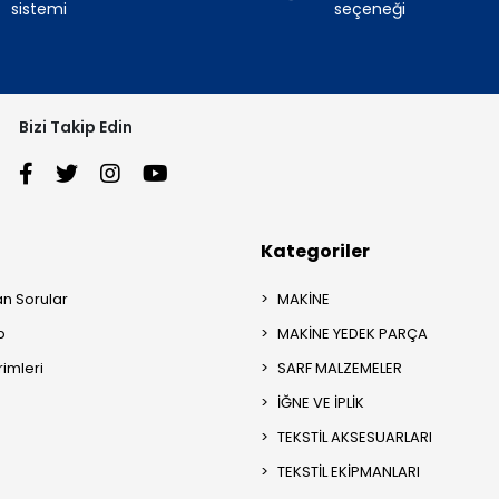
sistemi
seçeneği
Bizi Takip Edin
Kategoriler
an Sorular
MAKİNE
p
MAKİNE YEDEK PARÇA
rimleri
SARF MALZEMELER
İĞNE VE İPLİK
TEKSTİL AKSESUARLARI
TEKSTİL EKİPMANLARI