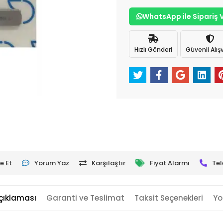
WhatsApp ile Sipariş 
Hızlı Gönderi
Güvenli Alışv
e Et
Yorum Yaz
Karşılaştır
Fiyat Alarmı
Tel
çıklaması
Garanti ve Teslimat
Taksit Seçenekleri
Yo