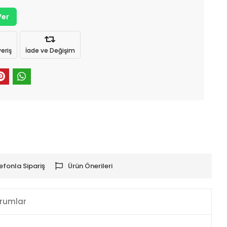
Ver
eriş
İade ve Değişim
efonla Sipariş
Ürün Önerileri
rumlar