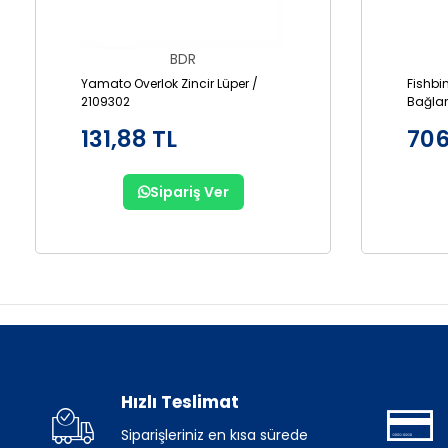
BDR
Yamato Overlok Zincir Lüper /
Fishbi
2109302
Bağlan
131,88 TL
706
Sipariş Ver
Hızlı Teslimat
Siparişleriniz en kısa sürede