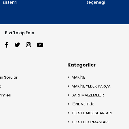
sistemi
seçeneği
Bizi Takip Edin
Kategoriler
an Sorular
MAKİNE
p
MAKİNE YEDEK PARÇA
rimleri
SARF MALZEMELER
İĞNE VE İPLİK
TEKSTİL AKSESUARLARI
TEKSTİL EKİPMANLARI