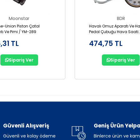
Moonstar
BDR
ne-Union Piston Çatal
Havalı Omuz Aparatı Ve Ha
tı Ve Pimi / YM-289
Pedal Çubuğu Hava Saati
Regülatörü / AFR2000
,31 TL
474,75 TL
Sipariş Ver
Sipariş Ver
Güvenli Alışveriş
Geniş Ürün Yelpa
Güvenli ve kolay ödeme
Binlerce ürün ve ka