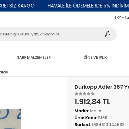
SİZ KARGO
HAVALE İLE ÖDEMELERDE 5% İNDİRİM
TRY - Tü
SARF MALZEMELER
İĞNE VE İPLİK
aları
Durkopp Adler 367 Y
1.912,84 TL
Marka:
Maier
Ürün Kodu:
B169
Barkod:
1984610044588