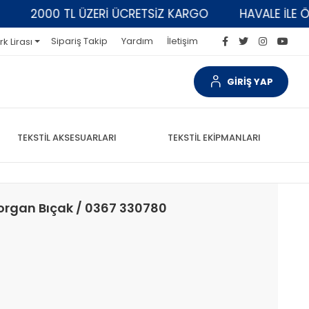
2000 TL ÜZERİ ÜCRETSİZ KARGO
HAVALE İLE ÖDEM
Sipariş Takip
Yardım
İletişim
rk Lirası
GİRİŞ YAP
TEKSTİL AKSESUARLARI
TEKSTİL EKİPMANLARI
organ Bıçak / 0367 330780