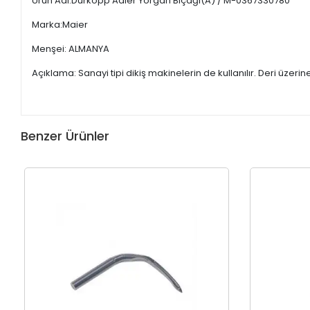
Ürün Adı:Durkopp Adler Yorgan Bıçağı(A) / M-0367330780
Marka:Maier
Menşei: ALMANYA
Açıklama: Sanayi tipi dikiş makinelerin de kullanılır. Deri üzerin
Benzer Ürünler