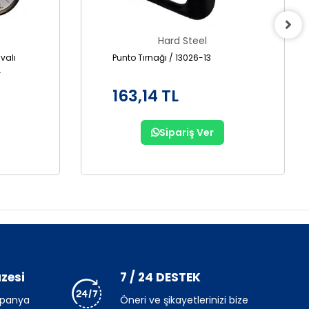
Hard Steel
valı
Punto Tırnağı / 13026-13
163,14 TL
Sipariş Ver
zesi
7 / 24 DESTEK
mpanya
Öneri ve şikayetlerinizi bize