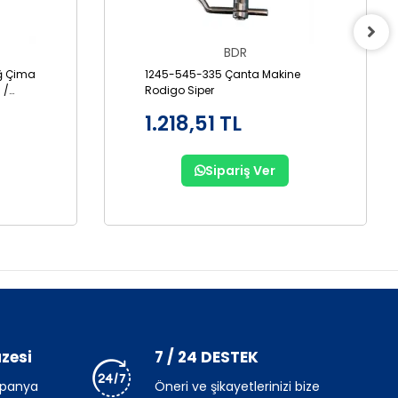
BDR
ğ Çima
1245-545-335 Çanta Makine
 /
Rodigo Siper
1.218,51 TL
Sipariş Ver
zesi
7 / 24 DESTEK
mpanya
Öneri ve şikayetlerinizi bize