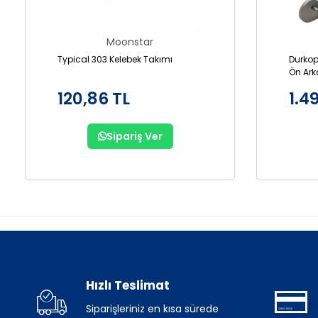
Moonstar
Typical 303 Kelebek Takımı
Durkop
Ön Ark
GL867
120,86 TL
1.4
Sipariş Ver
Hızlı Teslimat
Siparişleriniz en kısa sürede