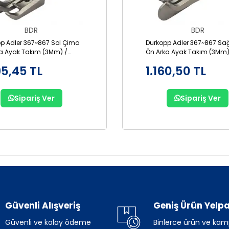
BDR
BDR
p Adler 367~867 Sol Çima
Durkopp Adler 367~867 Sa
a Ayak Takım (3Mm) /
Ön Arka Ayak Takım (3Mm)
-3
GR867-3
95,45 TL
1.160,50 TL
Sipariş Ver
Sipariş Ver
Güvenli Alışveriş
Geniş Ürün Yelpa
Güvenli ve kolay ödeme
Binlerce ürün ve ka