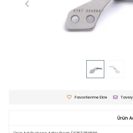
Favorilerime Ekle
Tavsiy
Ürün A