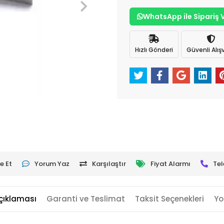
WhatsApp ile Sipariş 
Hızlı Gönderi
Güvenli Alışv
e Et
Yorum Yaz
Karşılaştır
Fiyat Alarmı
Tel
çıklaması
Garanti ve Teslimat
Taksit Seçenekleri
Yo