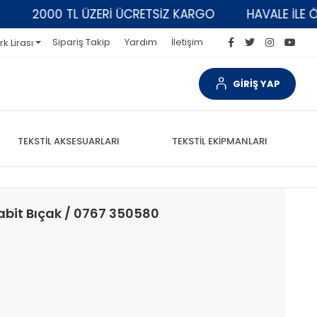
2000 TL ÜZERİ ÜCRETSİZ KARGO
HAVALE İLE ÖDEM
Sipariş Takip
Yardım
İletişim
rk Lirası
GİRİŞ YAP
TEKSTİL AKSESUARLARI
TEKSTİL EKİPMANLARI
abit Bıçak / 0767 350580