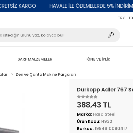
TSİZ KARGO
HAVALE İLE ÖDEMELERDE 5% İNDİRİM
TRY - Tü
SARF MALZEMELER
İĞNE VE İPLİK
aları
Deri ve Çanta Makine Parçaları
Durkopp Adler 767 S
388,43 TL
Marka:
Hard Steel
Ürün Kodu:
H932
Barkod:
1984610090417