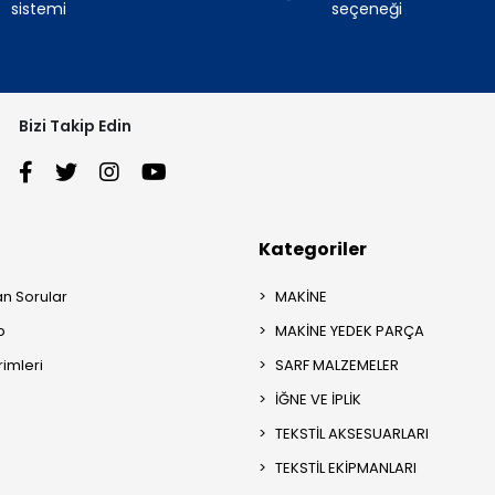
sistemi
seçeneği
Bizi Takip Edin
Kategoriler
an Sorular
MAKİNE
p
MAKİNE YEDEK PARÇA
rimleri
SARF MALZEMELER
İĞNE VE İPLİK
TEKSTİL AKSESUARLARI
TEKSTİL EKİPMANLARI