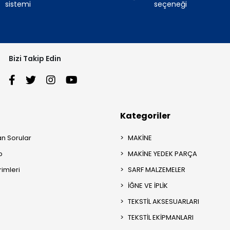
sistemi
seçeneği
Bizi Takip Edin
Kategoriler
an Sorular
MAKİNE
p
MAKİNE YEDEK PARÇA
rimleri
SARF MALZEMELER
İĞNE VE İPLİK
TEKSTİL AKSESUARLARI
TEKSTİL EKİPMANLARI