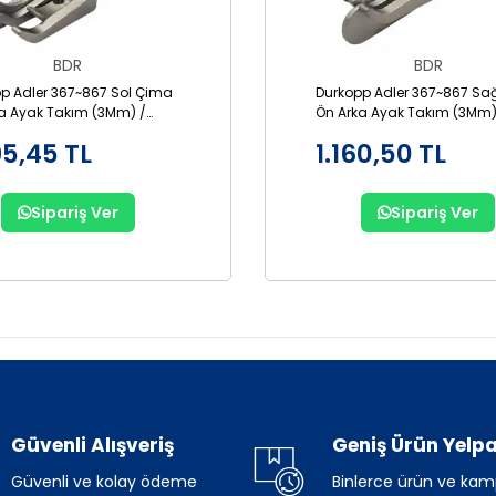
BDR
BDR
p Adler 367~867 Sol Çima
Durkopp Adler 367~867 Sa
a Ayak Takım (3Mm) /
Ön Arka Ayak Takım (3Mm)
-3
GR867-3
95,45 TL
1.160,50 TL
Sipariş Ver
Sipariş Ver
Güvenli Alışveriş
Geniş Ürün Yelpa
Güvenli ve kolay ödeme
Binlerce ürün ve ka