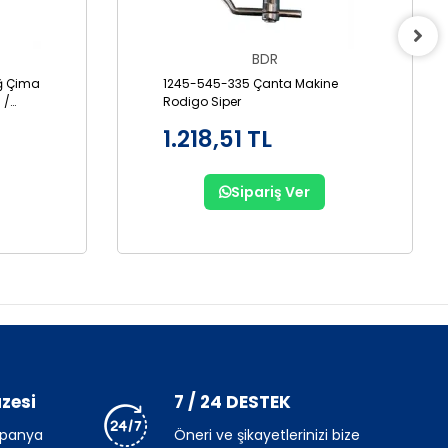
BDR
ğ Çima
1245-545-335 Çanta Makine
 /
Rodigo Siper
1.218,51 TL
Sipariş Ver
zesi
7 / 24 DESTEK
mpanya
Öneri ve şikayetlerinizi bize