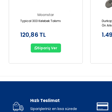
Moonstar
Typical 303 Kelebek Takımı
Durkop
Ön Ark
GL867
120,86 TL
1.4
Sipariş Ver
Hızlı Teslimat
Siparişleriniz en kısa sürede