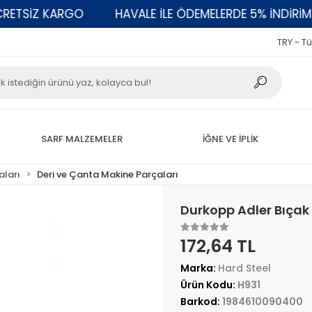
TSİZ KARGO
HAVALE İLE ÖDEMELERDE 5% İNDİRİM
TRY - Tü
SARF MALZEMELER
İĞNE VE İPLİK
aları
Deri ve Çanta Makine Parçaları
Durkopp Adler Bıçak
172,64 TL
Marka:
Hard Steel
Ürün Kodu:
H931
Barkod:
1984610090400