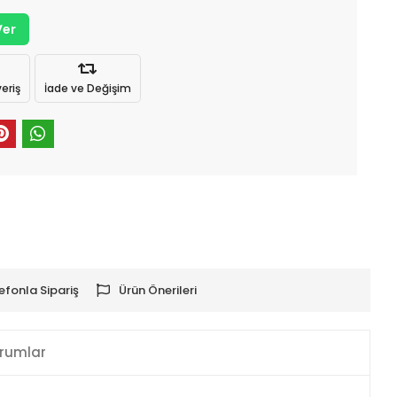
Ver
eriş
İade ve Değişim
efonla Sipariş
Ürün Önerileri
rumlar