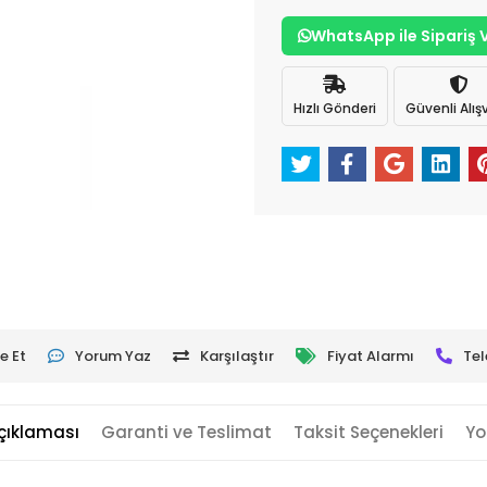
WhatsApp ile Sipariş 
Hızlı Gönderi
Güvenli Alışv
e Et
Yorum Yaz
Karşılaştır
Fiyat Alarmı
Tel
çıklaması
Garanti ve Teslimat
Taksit Seçenekleri
Yo