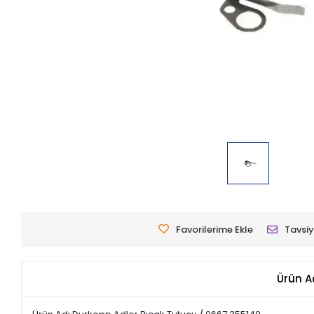
Favorilerime Ekle
Tavsiy
Ürün A