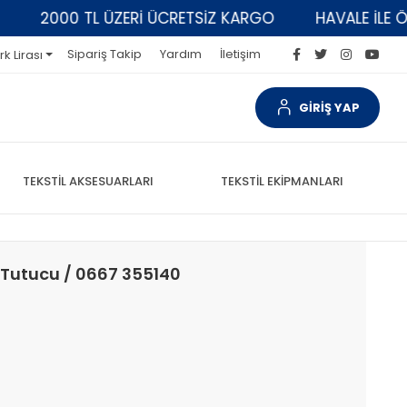
2000 TL ÜZERİ ÜCRETSİZ KARGO
HAVALE İLE ÖDEM
Sipariş Takip
Yardım
İletişim
rk Lirası
GİRİŞ YAP
TEKSTİL AKSESUARLARI
TEKSTİL EKİPMANLARI
 Tutucu / 0667 355140