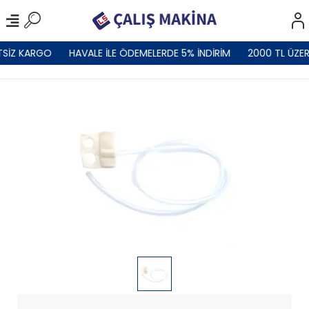
TSİZ KARGO
HAVALE İLE ÖDEMELERDE 5% İNDİRİM
2000 TL ÜZER