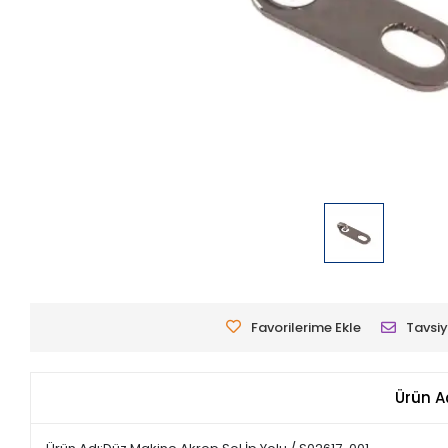
Favorilerime Ekle
Tavsiy
Ürün A