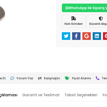
WhatsApp ile Sipariş 
Hızlı Gönderi
Güvenli Alışv
e Et
Yorum Yaz
Karşılaştır
Fiyat Alarmı
Tel
çıklaması
Garanti ve Teslimat
Taksit Seçenekleri
Yo