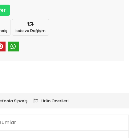
Ver
eriş
İade ve Değişim
efonla Sipariş
Ürün Önerileri
rumlar