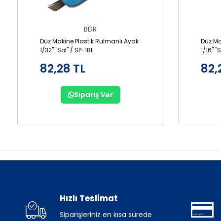
BDR
Düz Makine Plastik Rulmanlı Ayak
Düz Ma
1/32" "Sol" / SP-18L
1/16" "
82,28 TL
82,
Sipariş Ver
Hızlı Teslimat
Siparişleriniz en kısa sürede