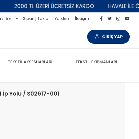
2000 TL ÜZERİ ÜCRETSİZ KARGO
HAVALE İLE ÖDEM
Sipariş Takip
Yardım
İletişim
rk Lirası
GİRİŞ YAP
TEKSTİL AKSESUARLARI
TEKSTİL EKİPMANLARI
 İp Yolu / S02617-001