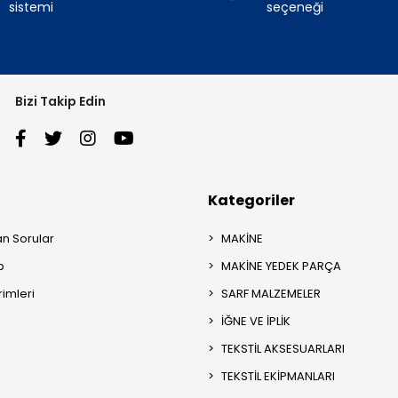
sistemi
seçeneği
Bizi Takip Edin
Kategoriler
an Sorular
MAKİNE
p
MAKİNE YEDEK PARÇA
rimleri
SARF MALZEMELER
İĞNE VE İPLİK
TEKSTİL AKSESUARLARI
TEKSTİL EKİPMANLARI