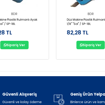
BDR
BDR
kine Plastik Rulmanlı Ayak
Düz Makine Plastik Rulmanl
Sol" / SP-18L
1/8" "Sol" / SP-18L
28 TL
82,28 TL
Sipariş Ver
Sipariş Ver
Güvenli Alışveriş
Geniş Ürün Yelpa
Güvenli ve kolay ödeme
Binlerce ürün ve ka