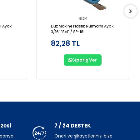
BDR
ı Ayak
Düz Makine Plastik Rulmanlı Ayak
3/16" "Sol" / SP-18L
82,28 TL
Sipariş Ver
zesi
7 / 24 DESTEK
mpanya
Öneri ve şikayetlerinizi bize