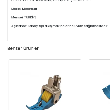
Ürün Adı:Düz Makine Akrep Sol İp Yolu / S02617-001
Marka:Moonstar
Menşei: TÜRKİYE
Açıklama: Sanayi tipi dikiş makinelerine uyum sağlamaktadır.
Benzer Ürünler