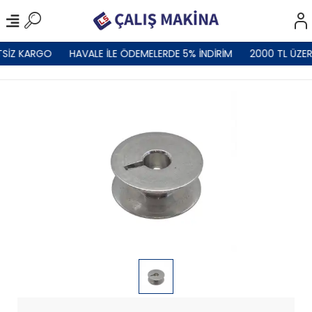
SİZ KARGO
HAVALE İLE ÖDEMELERDE 5% İNDİRİM
2000 TL ÜZER