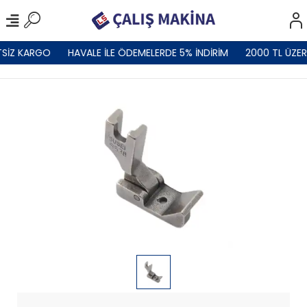
SİZ KARGO
HAVALE İLE ÖDEMELERDE 5% İNDİRİM
2000 TL ÜZER