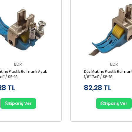
BDR
BDR
kine Plastik Rulmanlı Ayak
Düz Makine Plastik Rulmanl
Sol" / SP-18L
1/8" "Sol" / SP-18L
28 TL
82,28 TL
Sipariş Ver
Sipariş Ver