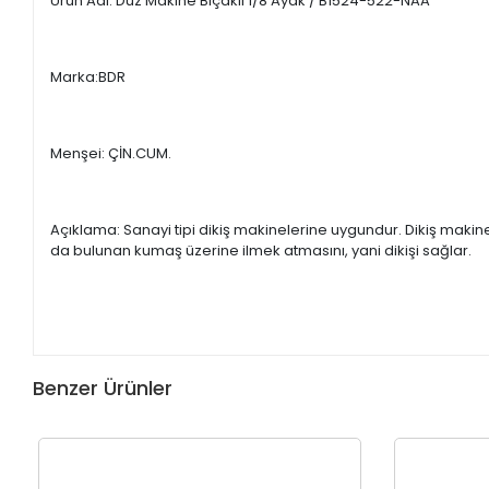
Ürün Adı: Düz Makine Bıçaklı 1/8 Ayak / B1524-522-NAA
Marka:BDR
Menşei: ÇİN.CUM.
Açıklama: Sanayi tipi dikiş makinelerine uygundur. Dikiş maki
da bulunan kumaş üzerine ilmek atmasını, yani dikişi sağlar.
Benzer Ürünler