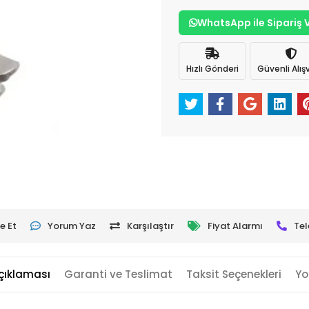
WhatsApp ile Sipariş 
Hızlı Gönderi
Güvenli Alışv
e Et
Yorum Yaz
Karşılaştır
Fiyat Alarmı
Tel
çıklaması
Garanti ve Teslimat
Taksit Seçenekleri
Yo