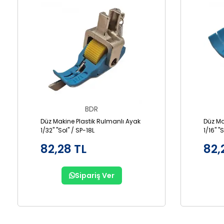
BDR
Düz Makine Plastik Rulmanlı Ayak
Düz Ma
1/32" "Sol" / SP-18L
1/16" "
82,28 TL
82,
Sipariş Ver