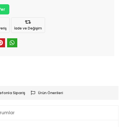
Ver
eriş
İade ve Değişim
efonla Sipariş
Ürün Önerileri
rumlar