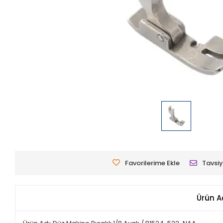
Favorilerime Ekle
Tavsiy
Ürün A