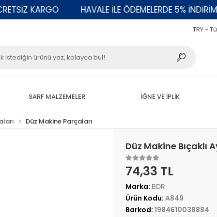
SİZ KARGO
HAVALE İLE ÖDEMELERDE 5% İNDİRİM
TRY - Tü
SARF MALZEMELER
İĞNE VE İPLİK
aları
Düz Makine Parçaları
Düz Makine Bıçaklı 
74,33 TL
Marka:
BDR
Ürün Kodu:
A849
Barkod:
1984610038884