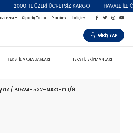
2000 TL ÜZERİ ÜCRETSİZ KARGO
HAVALE İLE ÖDEM
Sipariş Takip
Yardım
İletişim
rk Lirası
GİRİŞ YAP
TEKSTİL AKSESUARLARI
TEKSTİL EKİPMANLARI
Ayak / B1524-522-NAO-O 1/8