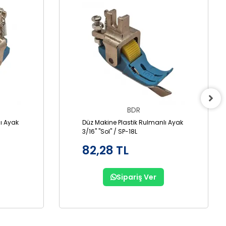
BDR
ı Ayak
Düz Makine Plastik Rulmanlı Ayak
3/16" "Sol" / SP-18L
82,28 TL
Sipariş Ver