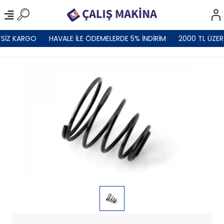
SİZ KARGO
HAVALE İLE ÖDEMELERDE 5% İNDİRİM
2000 TL ÜZER