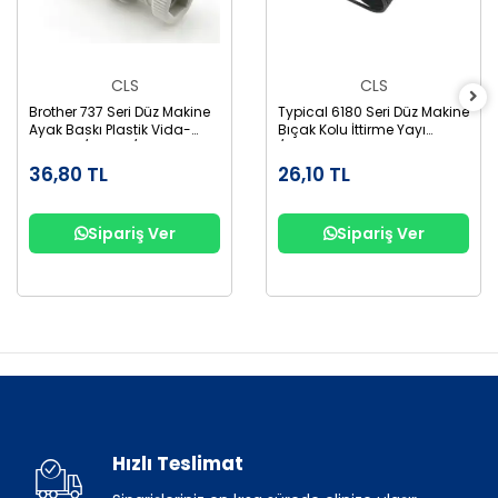
CLS
CLS
Brother 737 Seri Düz Makine
Typical 6180 Seri Düz Makine
Ayak Baskı Plastik Vida-
Bıçak Kolu İttirme Yayı
Somun /S31012/S31013
/36T7-016
36,80 TL
26,10 TL
Sipariş Ver
Sipariş Ver
Hızlı Teslimat