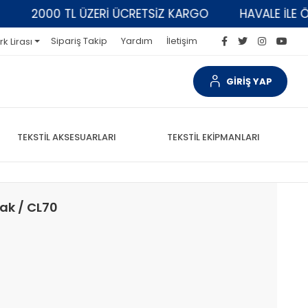
2000 TL ÜZERİ ÜCRETSİZ KARGO
HAVALE İLE ÖDEME
Sipariş Takip
Yardım
İletişim
rk Lirası
GİRİŞ YAP
TEKSTİL AKSESUARLARI
TEKSTİL EKİPMANLARI
ak / CL70