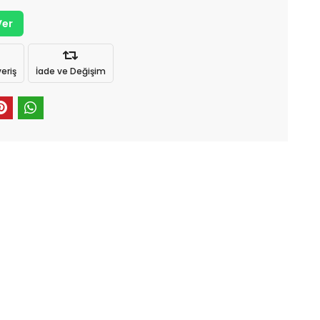
Ver
eriş
İade ve Değişim