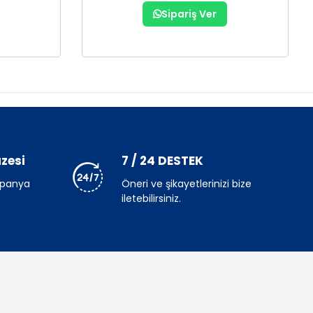
Sipariş Ver
zesi
7 / 24 DESTEK
mpanya
Öneri ve şikayetlerinizi bize
iletebilirsiniz.