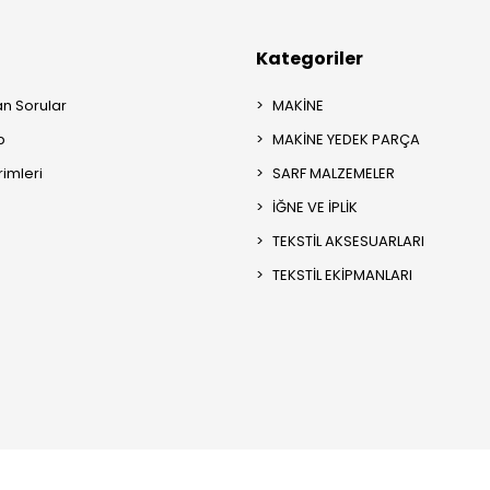
Kategoriler
an Sorular
MAKİNE
p
MAKİNE YEDEK PARÇA
rimleri
SARF MALZEMELER
İĞNE VE İPLİK
TEKSTİL AKSESUARLARI
TEKSTİL EKİPMANLARI