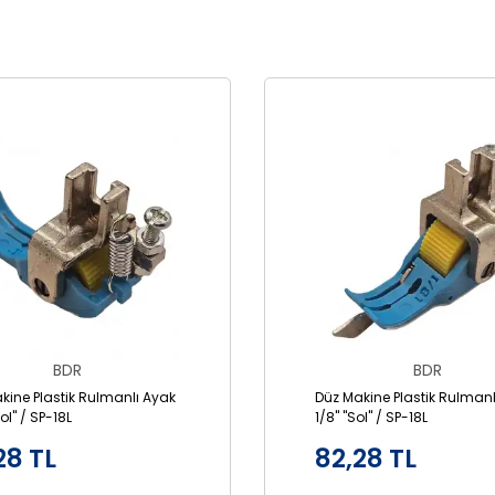
BDR
BDR
kine Plastik Rulmanlı Ayak
Düz Makine Plastik Rulmanl
Sol" / SP-18L
1/8" "Sol" / SP-18L
28 TL
82,28 TL