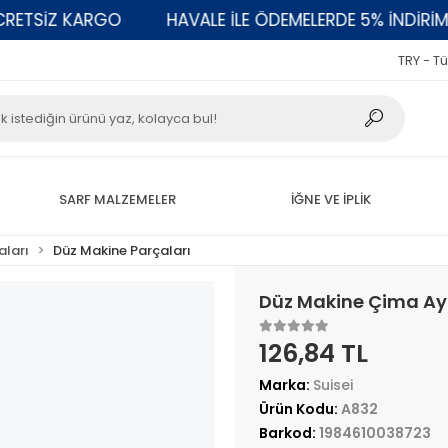
SİZ KARGO
HAVALE İLE ÖDEMELERDE 5% İNDİRİM
TRY - Tü
SARF MALZEMELER
İĞNE VE İPLİK
aları
Düz Makine Parçaları
Düz Makine Çima Ay
126,84 TL
Marka:
Suisei
Ürün Kodu:
A832
Barkod:
1984610038723