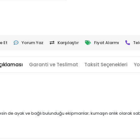
e Et
Yorum Yaz
Karşılaştır
Fiyat Alarmı
Tel
çıklaması
Garanti ve Teslimat
Taksit Seçenekleri
Yo
nesin de ayak ve bağlı bulunduğu ekipmanlar; kumaşın anlık olarak sab