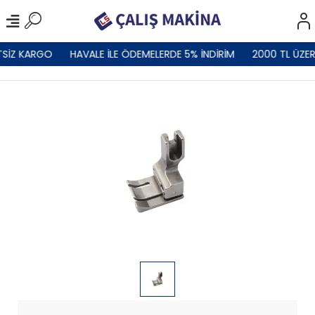
TSİZ KARGO
HAVALE İLE ÖDEMELERDE 5% İNDİRİM
2000 TL ÜZER